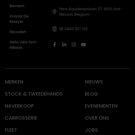
Bornem
Prins Boudewijnlaan 117, 9100 Sint-
Niklaas, Belgium
Imacar De
Maeyer
BE 0442.327.126
Heusden
Hello Vélo Sint-
Niklaas
MERKEN
NIEUWS
STOCK & TWEEDEHANDS
BLOG
NAVERKOOP
EVENEMENTEN
CARROSSERIE
OVER ONS
FLEET
JOBS