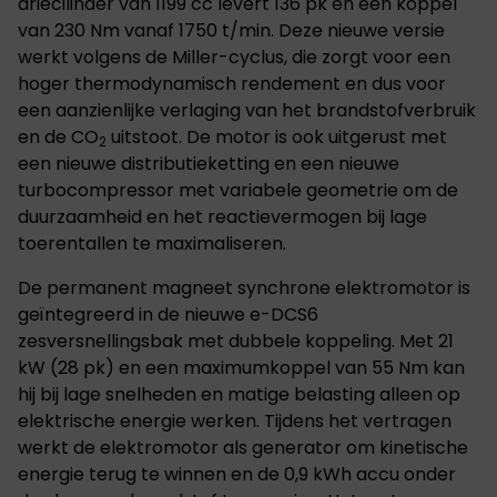
driecilinder van 1199 cc levert 136 pk en een koppel
van 230 Nm vanaf 1750 t/min. Deze nieuwe versie
werkt volgens de Miller-cyclus, die zorgt voor een
hoger thermodynamisch rendement en dus voor
een aanzienlijke verlaging van het brandstofverbruik
en de CO
uitstoot. De motor is ook uitgerust met
2
een nieuwe distributieketting en een nieuwe
turbocompressor met variabele geometrie om de
duurzaamheid en het reactievermogen bij lage
toerentallen te maximaliseren.
De permanent magneet synchrone elektromotor is
geïntegreerd in de nieuwe e-DCS6
zesversnellingsbak met dubbele koppeling. Met 21
kW (28 pk) en een maximumkoppel van 55 Nm kan
hij bij lage snelheden en matige belasting alleen op
elektrische energie werken. Tijdens het vertragen
werkt de elektromotor als generator om kinetische
energie terug te winnen en de 0,9 kWh accu onder