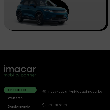
Sint-Niklaas
naverkoop.sint-niklaas@imacar.be
Wetteren
03 778 03 03
Dendermonde