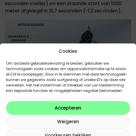
seconden sneller) en een staande start van 1000
meter afgelegd in 31,7 seconden (-1,3 seconden).
Cookies
Om de beste gebruikerservaring te bieden, gebruiken we
technologieën zoals cookies om apparaatinformatie op te slaan
en/of te raadplegen. Door in te stemmen met deze technologieën
kunnen we gegevens zoals surfgedrag of unieke ID's op deze site
verwerken. Het niet instemmen of intrekken van uw toestemming
kan bepaalde functies en mogelijkheden negatief beïnvloeden.
Chauffeurs helpen hun efficiëntie
te maximaliseren
Accepteren
Achter het stuur, omdat de omschakeling van de
Weigeren
ene motor naar de andere onmerkbaar is, wordt de
snelheidsindicator blauw als er alleen op elektrische
Voorkeuren bekijken