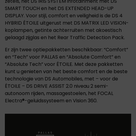
zetels, het DS IRIS SYSTEM infotainment met DS
SMART TOUCH en het DS EXTENDED HEAD-UP
DISPLAY. Voor stijl, comfort en veiligheid is de DS 4
HYBRID ÉTOILE uitgerust met DS MATRIX LED VISION-
koplampen, getinte achterruiten met akoestisch
gelaagd zijglas en het Rear Traffic Detection Pack.
Er zijn twee optiepakketten beschikbaar: “Comfort”
en “Tech” voor PALLAS en “Absolute Comfort” en
“Absolute Tech” voor ÉTOILE. Met deze pakketten
kunt u genieten van het beste comfort en de beste
technologie van DS Automobiles, met – voor de
ÉTOILE – DS DRIVE ASSIST 2.0 niveau 2 semi-
autonoom rijden, massagestoelen, het FOCAL
Electra®-geluidssysteem en Vision 360.