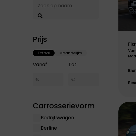
Prijs
Fia
Van
Totaal
Maandelijks
Maan
Vanaf
Tot
Bra
Besc
Carrosserievorm
Bedrijfswagen
Berline