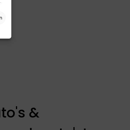
.
n
to's &