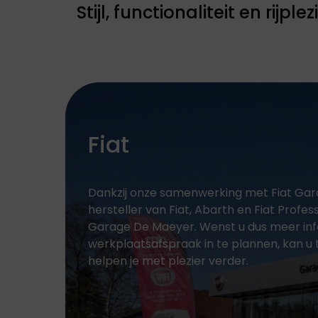
ABARTH
ALFA ROMEO
Stijl, functionaliteit en rijplez
Abarth staat bekend
Alfa Romeo
om zijn uitgesproken
combineert traditie
sportiviteit,
met innovatie. Elk
adrenaline en
model is ontworpen
compromisloze
met focus op
focus op prestaties
design, prestaties e
en rijplezier.
rijplezier.
Fiat
Dankzij onze samenwerking met Fiat Gara
hersteller van Fiat, Abarth en Fiat Profe
Garage De Maeyer. Wenst u dus meer info
werkplaatsafspraak in te plannen, kan u 
helpen je met plezier verder.
JEEP
LEAPMOTOR