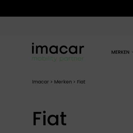
MERKEN
ALLE MERKEN
Spring
naar
Imacar
>
Merken
>
Fiat
de
inhoud
Fiat