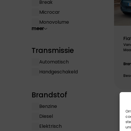
Break
Microcar
Monovolume
meer
Fia
Vana
Transmissie
Maan
Automatisch
Bra
Handgeschakeld
Besc
Brandstof
Benzine
Om 
Diesel
coo
st
Elektrisch
uni