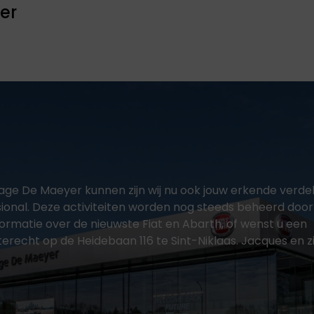
BYD
CITROËN
ier
BYD is wereldwijd de
Citroën is een
grootste producent
iconisch Frans
van elektrische en
automerk dat al
plug-in hybrid
meer dan een eeuw
auto's. BYD richt zich
synoniem staat
n
op duurzame
voor innovatie,
mobiliteit en
comfort en
innovatieve
onderscheidend
technologie.
design.
ge De Maeyer kunnen zijn wij nu ook jouw erkende verde
ssional. Deze activiteiten worden nog steeds beheerd door
rmatie over de nieuwste Fiat en Abarth, of wenst u een
terecht op de Heidebaan 116 te Sint-Niklaas. Jacques en z
OMODA I
OPEL