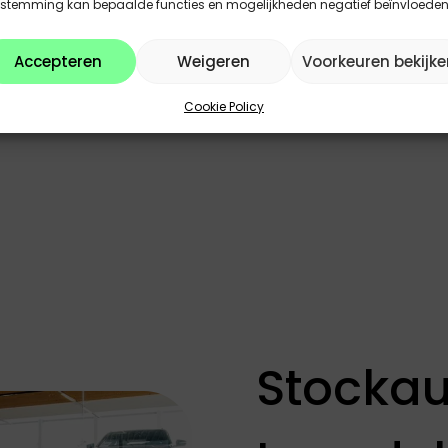
estemming kan bepaalde functies en mogelijkheden negatief beïnvloeden
Accepteren
Weigeren
Voorkeuren bekijke
Cookie Policy
Stockau