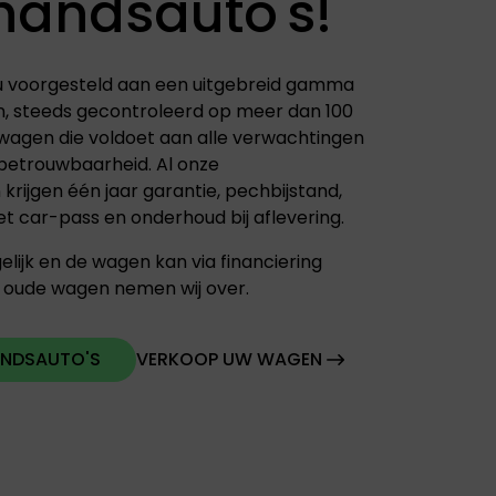
andsauto's!
 u voorgesteld aan een uitgebreid gamma
, steeds gecontroleerd op meer dan 100
wagen die voldoet aan alle verwachtingen
 betrouwbaarheid. Al onze
rijgen één jaar garantie, pechbijstand,
t car-pass en onderhoud bij aflevering.
elijk en de wagen kan via financiering
 oude wagen nemen wij over.
ANDSAUTO'S
VERKOOP UW WAGEN