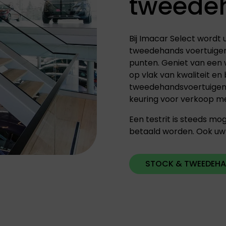
tweedeh
Bij Imacar Select wordt
tweedehands voertuigen
punten. Geniet van een 
op vlak van kwaliteit en
tweedehandsvoertuigen k
keuring voor verkoop me
Een testrit is steeds mog
betaald worden.
Ook uw
STOCK & TWEEDEH