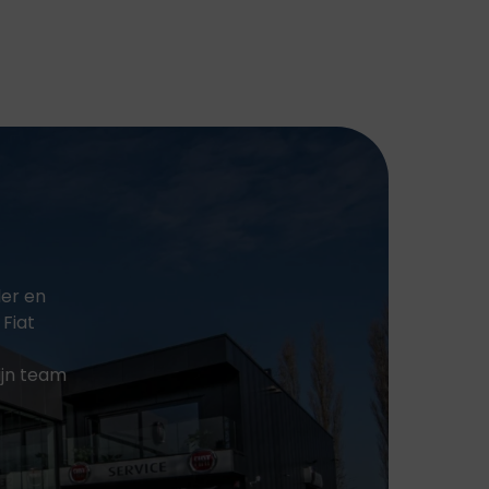
DS
FIAT
AUTOMOBILES
Bekend om zijn
innovatieve designs,
DS Automobiles
wendbaarheid en
combineert
betaalbaarheid. Fiat
innovatie en
biedt een perfecte
vakmanschap met
combinatie van stijl,
een verfijnde stijl.
functionaliteit en
Geïnspireerd door
rijplezier.
de Parijse haute
couture en
geavanceerde
technologie.
ler en
 Fiat
ijn team
PEUGEOT