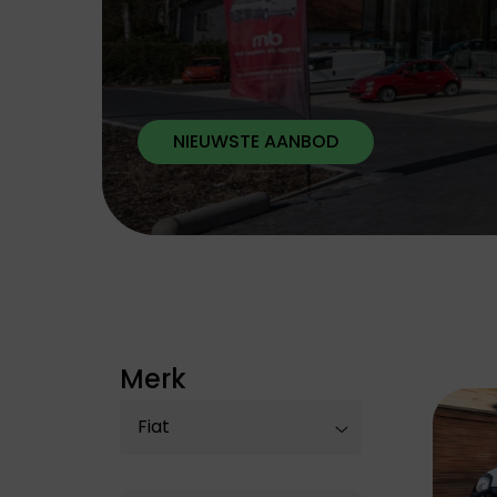
Leapmotor biedt
Leapmotor biedt
elektrische wagens
elektrische wagens
die comfort,
die comfort,
technologie en
technologie en
gebruiksgemak
gebruiksgemak
samenbrengen.
samenbrengen.
NIEUWSTE AANBOD
Merk