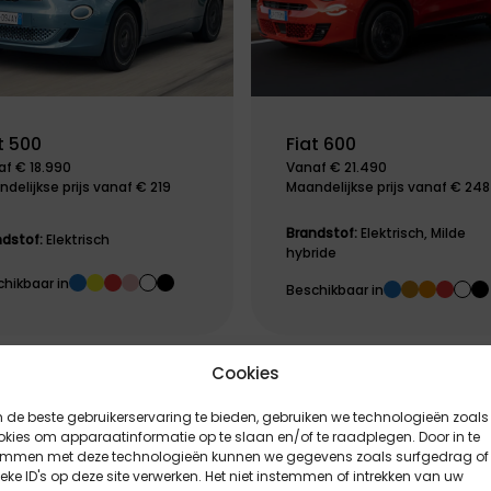
t 500
Fiat 600
f € 18.990
Vanaf € 21.490
delijkse prijs vanaf € 219
Maandelijkse prijs vanaf € 248
Brandstof:
Elektrisch, Milde
ndstof:
Elektrisch
hybride
hikbaar in
Beschikbaar in
Cookies
de beste gebruikerservaring te bieden, gebruiken we technologieën zoals
kies om apparaatinformatie op te slaan en/of te raadplegen. Door in te
emmen met deze technologieën kunnen we gegevens zoals surfgedrag of
eke ID's op deze site verwerken. Het niet instemmen of intrekken van uw