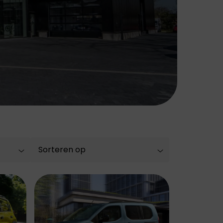
Peugeot staat
bekend om zijn
stijlvolle auto's,
geavanceerde
technologie en
focus op
duurzaamheid en
rijplezier.