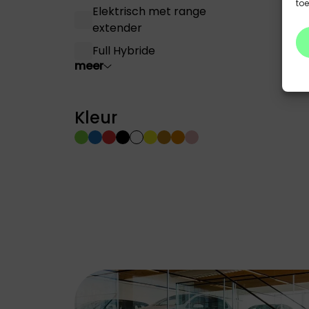
to
Elektrisch met range
extender
Full Hybride
meer
Kleur