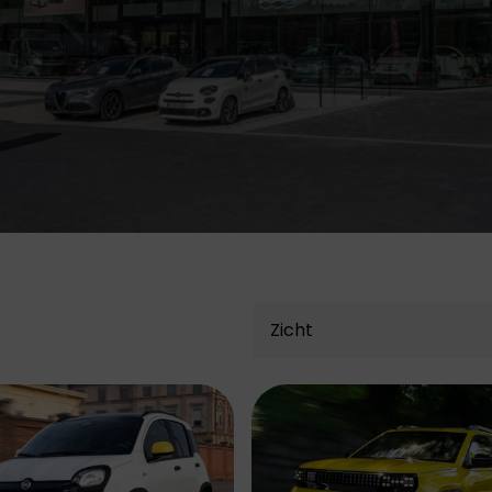
JAECOO
Opel staat bekend
om zijn combinatie
Omoda & Jaecoo
van innovatie,
zijn onvermoeibaar
betrouwbaarheid en
toegewijd aan
toegankelijkheid.
innovatie en
Technologie,
doorbraken. Ontdek
rijplezier en
de SUV's van de
duurzaamheid voor
toekomst.
iedereen.