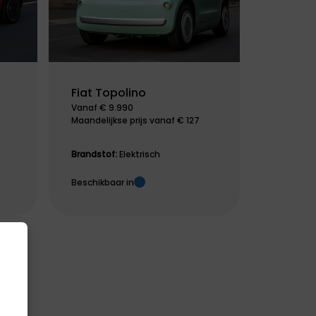
Fiat Topolino
Vanaf € 9.990
Maandelijkse prijs vanaf € 127
Brandstof:
Elektrisch
Beschikbaar in