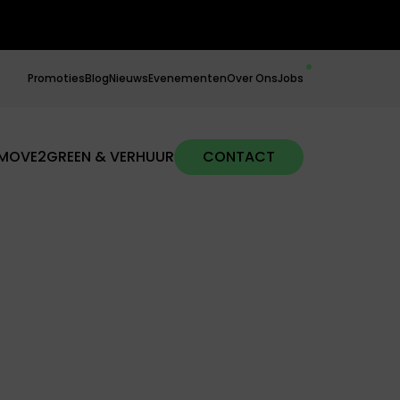
Promoties
Blog
Nieuws
Evenementen
Over Ons
Jobs
MOVE2GREEN & VERHUUR
CONTACT