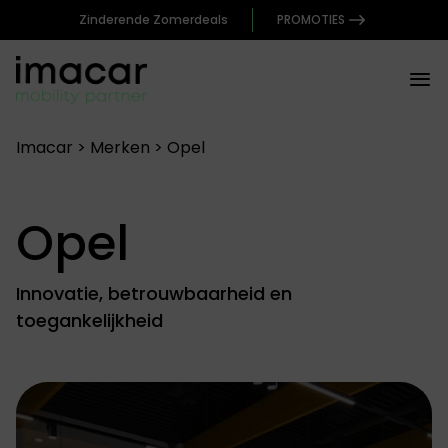
Zinderende Zomerdeals
PROMOTIES
Spring
Imacar
>
Merken
>
Opel
naar
de
inhoud
Opel
Innovatie, betrouwbaarheid en
toegankelijkheid