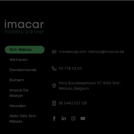
Sint-Niklaas
naverkoop.sint-niklaas@imacar.be
Wetteren
03 778 03 03
Dendermonde
Bornem
Prins Boudewijnlaan 117, 9100 Sint-
Niklaas, Belgium
Imacar De
Maeyer
BE 0442.327.126
Heusden
Hello Vélo Sint-
Niklaas