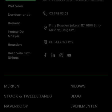
Wetteren
03 778 03 03
Dendermonde
Bornem
Prins Boudewijnlaan 117, 9100 Sint-
Niklaas, Belgium
Imacar De
Maeyer
BE 0442.327.126
Heusden
Hello Vélo Sint-
Niklaas
MERKEN
NIEUWS
STOCK & TWEEDEHANDS
BLOG
NAVERKOOP
EVENEMENTEN