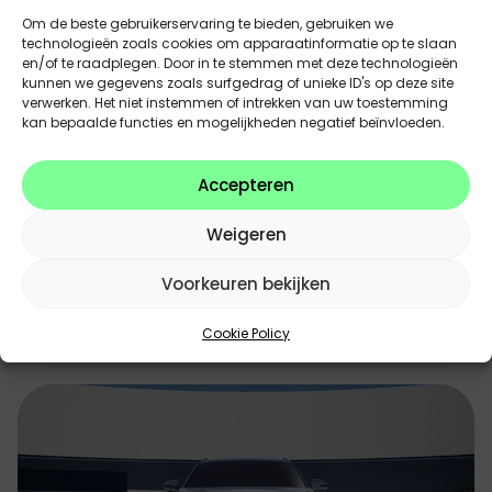
Om de beste gebruikerservaring te bieden, gebruiken we
technologieën zoals cookies om apparaatinformatie op te slaan
en/of te raadplegen. Door in te stemmen met deze technologieën
kunnen we gegevens zoals surfgedrag of unieke ID's op deze site
verwerken. Het niet instemmen of intrekken van uw toestemming
kan bepaalde functies en mogelijkheden negatief beïnvloeden.
Jeep
Jeep – promoties juli
Accepteren
Jeep | tot 07/2026 |
Weigeren
Ontdek onze aantrekkelijke kortingen en
Voorkeuren bekijken
financieringsvoorwaarden op nieuwe BYD's
en stockwagens.
Cookie Policy