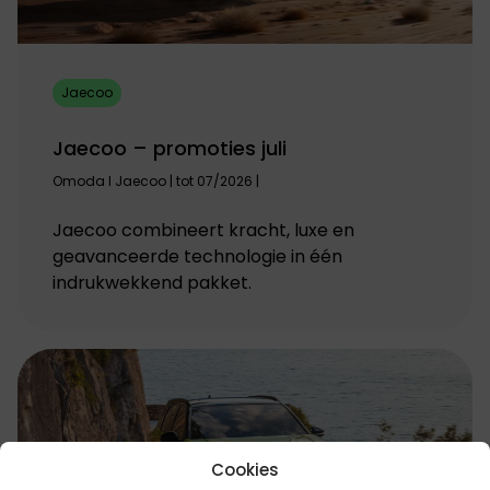
Jaecoo
Jaecoo – promoties juli
Omoda I Jaecoo | tot 07/2026 |
Jaecoo combineert kracht, luxe en
geavanceerde technologie in één
indrukwekkend pakket.
Cookies