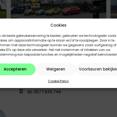
Cookies
de beste gebruikerservaring te bieden, gebruiken we technologieën zoals
kies om apparaatinformatie op te slaan en/of te raadplegen. Door in te
Imacar De Maeyer
emmen met deze technologieën kunnen we gegevens zoals surfgedrag of
eke ID's op deze site verwerken. Het niet instemmen of intrekken van uw
info@garagedemaeyer.be
estemming kan bepaalde functies en mogelijkheden negatief beïnvloeden
03 776 00 49
Accepteren
Weigeren
Voorkeuren bekijke
Heidebaan 116, 9100 Sint-Niklaas,
Cookie Policy
Belgium
BE 0877.835.746