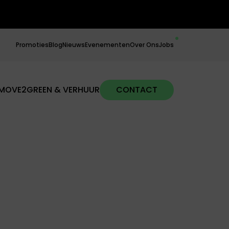
Promoties
Blog
Nieuws
Evenementen
Over Ons
Jobs
MOVE2GREEN & VERHUUR
CONTACT