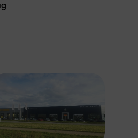
DS
FIAT
ag
AUTOMOBILES
Bekend om zijn
innovatieve designs,
DS Automobiles
wendbaarheid en
combineert
betaalbaarheid. Fiat
innovatie en
biedt een perfecte
vakmanschap met
combinatie van stijl,
een verfijnde stijl.
functionaliteit en
Geïnspireerd door
rijplezier.
de Parijse haute
couture en
geavanceerde
technologie.
PEUGEOT