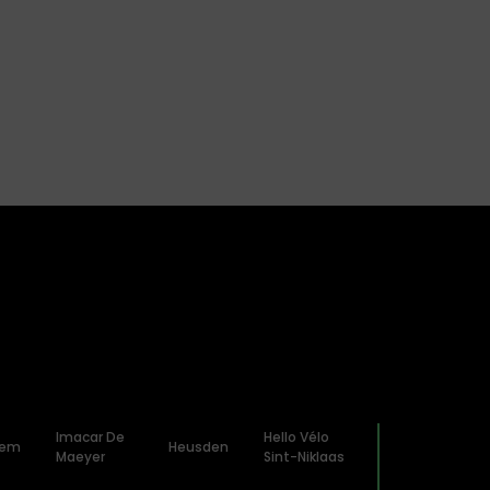
Imacar De
Hello Vélo
nem
Heusden
Maeyer
Sint-Niklaas