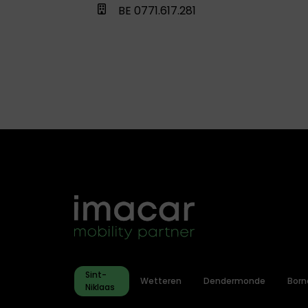
BE 0771.617.281
Sint-
Wetteren
Dendermonde
Bor
Niklaas