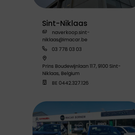
Leapmotor biedt
Leapmotor biedt
elektrische wagens
elektrische wagens
die comfort,
die comfort,
Sint-Niklaas
technologie en
technologie en
gebruiksgemak
gebruiksgemak
naverkoop.sint-
samenbrengen.
samenbrengen.
niklaas@imacar.be
03 778 03 03
Prins Boudewijnlaan 117, 9100 Sint-
Niklaas, Belgium
BE 0442.327.126