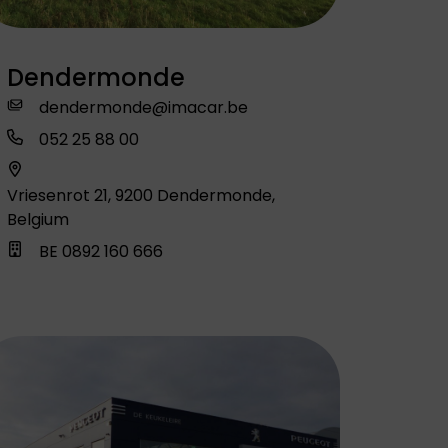
Peugeot staat
bekend om zijn
stijlvolle auto's,
Dendermonde
geavanceerde
technologie en
dendermonde@imacar.be
focus op
duurzaamheid en
052 25 88 00
rijplezier.
Vriesenrot 21, 9200 Dendermonde,
Belgium
BE 0892 160 666