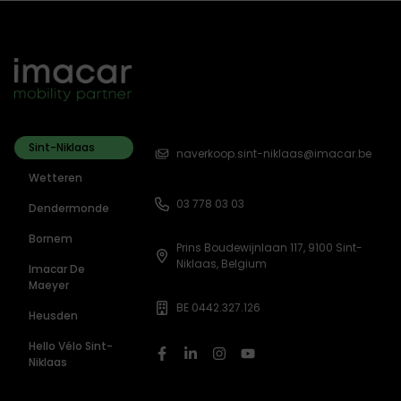
Sint-Niklaas
naverkoop.sint-niklaas@imacar.be
Wetteren
03 778 03 03
Dendermonde
Bornem
Prins Boudewijnlaan 117, 9100 Sint-
Niklaas, Belgium
Imacar De
Maeyer
BE 0442.327.126
Heusden
Hello Vélo Sint-
Niklaas