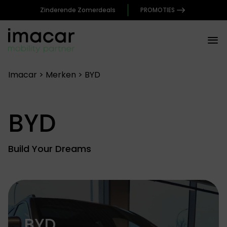
Zinderende Zomerdeals
PROMOTIES
Spring
Imacar
>
Merken
>
BYD
naar
de
inhoud
BYD
Build Your Dreams
BYD