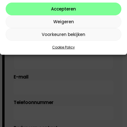
Plan je testrit met een van
Accepteren
onze BYD modellen
Weigeren
Elektrisch of hybride, ervaar de BYD die het
best bij jou past.
Voorkeuren bekijken
Cookie Policy
Naam
Naam
E-mail
Telefoonnummer