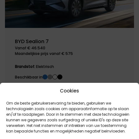
BYD Sealion 7
Vanaf € 46.540
Maandelijkse prijs vanaf € 575
Brandstof:
Elektrisch
Beschikbaar in
Cookies
1
2
Om de beste gebruikerservaring te bieden, gebruiken we
technologieën zoals cookies om apparaatinformatie op te slaan
en/of te raadplegen. Door in te stemmen met deze technologieën
kunnen we gegevens zoals surfgedrag of unieke ID's op deze site
verwerken. Het niet instemmen of intrekken van uw toestemming
kan bepaalde functies en mogelijkheden negatief beïnvloeden.