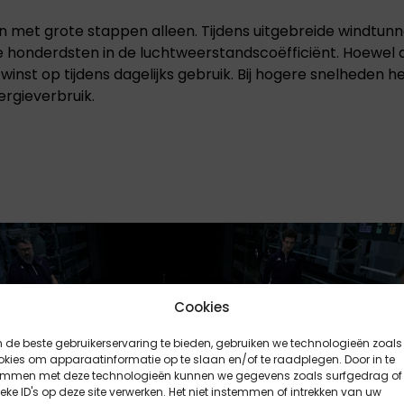
met grote stappen alleen. Tijdens uitgebreide windtunn
 honderdsten in de luchtweerstandscoëfficiënt. Hoewel de
inst op tijdens dagelijks gebruik. Bij hogere snelheden
ergieverbruik.
Cookies
de beste gebruikerservaring te bieden, gebruiken we technologieën zoals
kies om apparaatinformatie op te slaan en/of te raadplegen. Door in te
emmen met deze technologieën kunnen we gegevens zoals surfgedrag of
eke ID's op deze site verwerken. Het niet instemmen of intrekken van uw