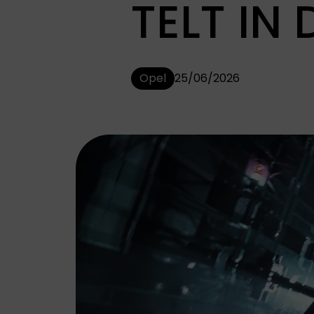
TELT IN
ABARTH
ALFA ROMEO
Abarth staat bekend
Alfa Romeo
om zijn uitgesproken
combineert traditie
sportiviteit,
met innovatie. Elk
adrenaline en
model is ontworpen
Opel
25/06/2026
compromisloze
met focus op
focus op prestaties
design, prestaties e
en rijplezier.
rijplezier.
JEEP
LEAPMOTOR