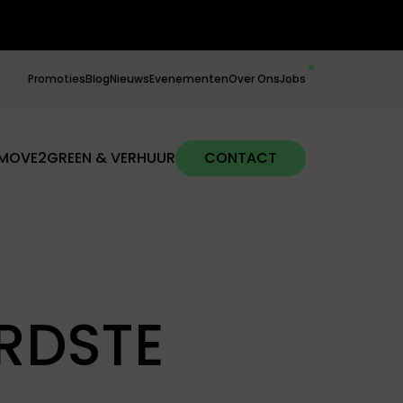
Promoties
Blog
Nieuws
Evenementen
Over Ons
Jobs
MOVE2GREEN & VERHUUR
CONTACT
ERDSTE