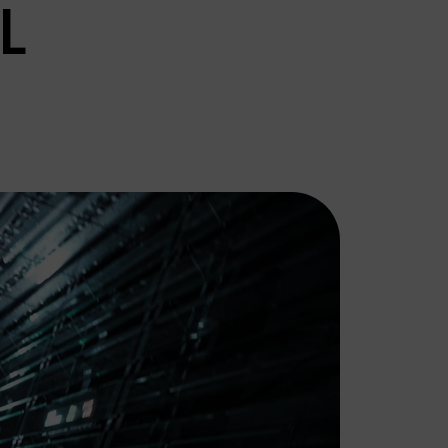
L
DS
FIAT
AUTOMOBILES
Bekend om zijn
innovatieve designs,
DS Automobiles
wendbaarheid en
combineert
betaalbaarheid. Fiat
innovatie en
biedt een perfecte
vakmanschap met
combinatie van stijl,
een verfijnde stijl.
functionaliteit en
Geïnspireerd door
rijplezier.
de Parijse haute
couture en
geavanceerde
technologie.
PEUGEOT