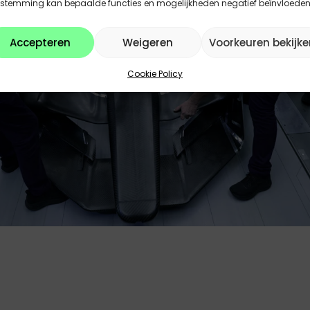
estemming kan bepaalde functies en mogelijkheden negatief beïnvloeden
Accepteren
Weigeren
Voorkeuren bekijke
Cookie Policy