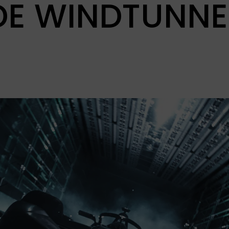
 DE WINDTUNNE
BYD
CITROËN
BYD is wereldwijd de
Citroën is een
grootste producent
iconisch Frans
van elektrische en
automerk dat al
plug-in hybrid
meer dan een eeuw
auto's. BYD richt zich
synoniem staat
n
op duurzame
voor innovatie,
mobiliteit en
comfort en
innovatieve
onderscheidend
technologie.
design.
OMODA I
OPEL