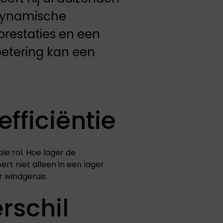
odynamische
prestaties en een
rbetering kan een
fficiëntie
e rol. Hoe lager de
rt niet alleen in een lager
r windgeruis.
rschil