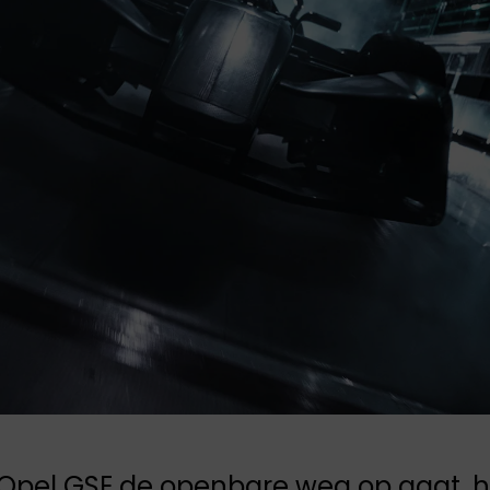
JAECOO
Opel staat bekend
om zijn combinatie
Omoda & Jaecoo
van innovatie,
zijn onvermoeibaar
betrouwbaarheid en
toegewijd aan
toegankelijkheid.
innovatie en
Technologie,
doorbraken. Ontdek
rijplezier en
de SUV's van de
duurzaamheid voor
toekomst.
iedereen.
Opel GSE de openbare weg op gaat, he