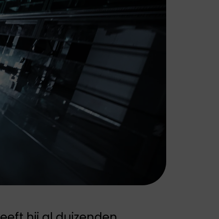
Peugeot staat
bekend om zijn
stijlvolle auto's,
geavanceerde
technologie en
focus op
duurzaamheid en
rijplezier.
eft hij al duizenden