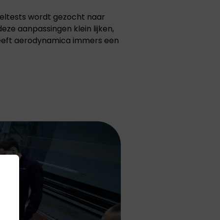
eltests wordt gezocht naar
ze aanpassingen klein lijken,
 heeft aerodynamica immers een