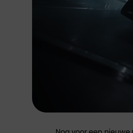
Leapmotor biedt
Leapmotor biedt
elektrische wagens
elektrische wagens
die comfort,
die comfort,
technologie en
technologie en
gebruiksgemak
gebruiksgemak
samenbrengen.
samenbrengen.
Nog voor een nieuwe 