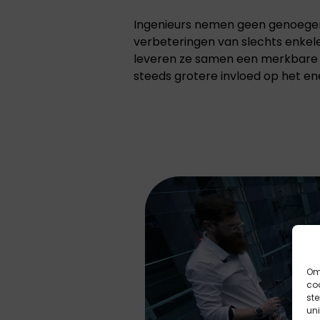
Ingenieurs nemen geen genoegen 
verbeteringen van slechts enkele
leveren ze samen een merkbare w
steeds grotere invloed op het en
Om 
coo
st
uni