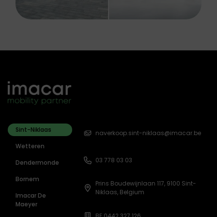
Sint-Niklaas
naverkoop.sint-niklaas@imacar.be
Wetteren
03 778 03 03
Dendermonde
Bornem
Prins Boudewijnlaan 117, 9100 Sint-
Niklaas, Belgium
Imacar De
Maeyer
BE 0442.327.126