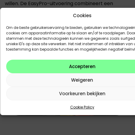
willen. De EasyPro-uitvoering combineert een
praktische inrichting met de essentiële
Cookies
technologieën voor dagelijks gebruik. Zo blijft de
Doblò een veelzijdige partner voor leveringen,
Om de beste gebruikerservaring te bieden, gebruiken we technologieën
installaties en serviceactiviteiten.
cookies om apparaatinformatie op te slaan en/of te raadplegen. Door 
stemmen met deze technologieën kunnen we gegevens zoals surfged
unieke ID's op deze site verwerken. Het niet instemmen of intrekken van
toestemming kan bepaalde functies en mogelijkheden negatief beïnv
Accepteren
Weigeren
Voorkeuren bekijken
Cookie Policy