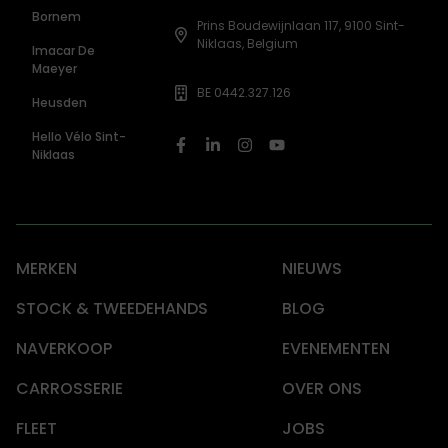
Bornem
Prins Boudewijnlaan 117, 9100 Sint-
Niklaas, Belgium
Imacar De
Maeyer
BE 0442.327.126
Heusden
Hello Vélo Sint-
Niklaas
MERKEN
NIEUWS
STOCK & TWEEDEHANDS
BLOG
NAVERKOOP
EVENEMENTEN
CARROSSERIE
OVER ONS
FLEET
JOBS