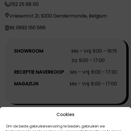
052 25 88 00
Vriesenrot 21, 9200 Dendermonde, Belgium
BE 0892 160 666
SHOWROOM
Ma – Vrij: 9:00 – 18:15
Za: 9:00 – 17:00
RECEPTIE NAVERKOOP
Ma – Vrij: 8:00 – 17:30
MAGAZIJN
Ma – Vrij: 8:00 – 17:00
Cookies
Merken
Om de beste gebruikerservaring te bieden, gebruiken we