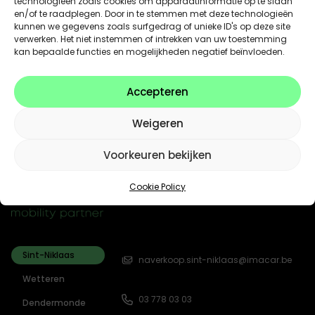
technologieën zoals cookies om apparaatinformatie op te slaan
en/of te raadplegen. Door in te stemmen met deze technologieën
kunnen we gegevens zoals surfgedrag of unieke ID's op deze site
verwerken. Het niet instemmen of intrekken van uw toestemming
kan bepaalde functies en mogelijkheden negatief beïnvloeden.
Accepteren
Weigeren
Voorkeuren bekijken
Cookie Policy
Sint-Niklaas
naverkoop.sint-niklaas@imacar.be
Wetteren
03 778 03 03
Dendermonde