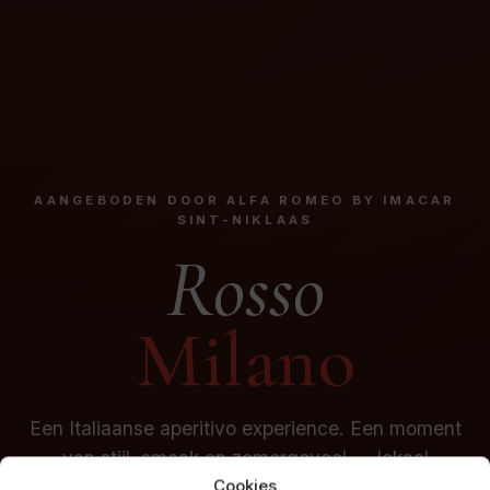
AANGEBODEN DOOR ALFA ROMEO BY IMACAR
SINT-NIKLAAS
Rosso
Milano
Een Italiaanse aperitivo experience. Een moment
van stijl, smaak en zomergevoel — lokaal
Cookies
aangeboden door Alfa Romeo by Imacar Sint-