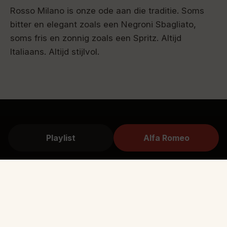
Rosso Milano is onze ode aan die traditie. Soms
bitter en elegant zoals een Negroni Sbagliato,
soms fris en zonnig zoals een Spritz. Altijd
Italiaans. Altijd stijlvol.
Playlist
Alfa Romeo
CAPITOLO DUE
Aperitivo
classics
Twee iconische Italiaanse stijlen die de sfeer van
Rosso Milano perfect vatten.