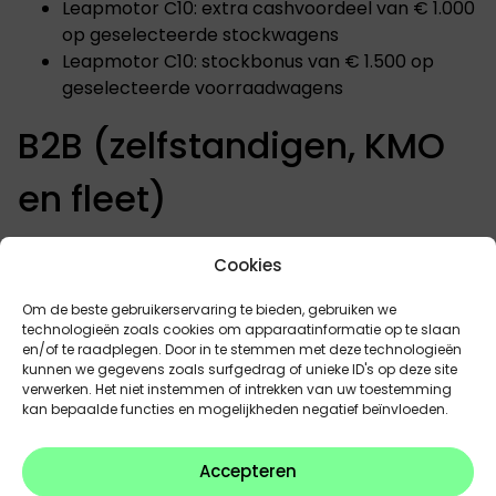
Leapmotor C10: extra cashvoordeel van € 1.000
op geselecteerde stockwagens
Leapmotor C10: stockbonus van € 1.500 op
geselecteerde voorraadwagens
B2B (zelfstandigen, KMO
en fleet)
Ook zelfstandigen, KMO’s en fleetklanten genieten
Cookies
tijdens juli en augustus van aantrekkelijke
voorwaarden op het Leapmotor-gamma.
Om de beste gebruikerservaring te bieden, gebruiken we
technologieën zoals cookies om apparaatinformatie op te slaan
en/of te raadplegen. Door in te stemmen met deze technologieën
Belangrijkste voordelen:
kunnen we gegevens zoals surfgedrag of unieke ID's op deze site
verwerken. Het niet instemmen of intrekken van uw toestemming
Fleetkortingen tot 15% afhankelijk van model en
kan bepaalde functies en mogelijkheden negatief beïnvloeden.
vlootomvang
Leapmotor T03: stockbonus van € 1.000
Accepteren
Leapmotor B10: stockbonus van € 1.500