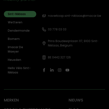
Sint-Niklaas
naverkoop.sint-niklaas@imacar.be
Wetteren
03 778 03 03
Dendermonde
Bornem
Prins Boudewijnlaan 117, 9100 Sint-
Niklaas, Belgium
Imacar De
Maeyer
BE 0442.327.126
Heusden
Hello Vélo Sint-
Niklaas
MERKEN
NIEUWS