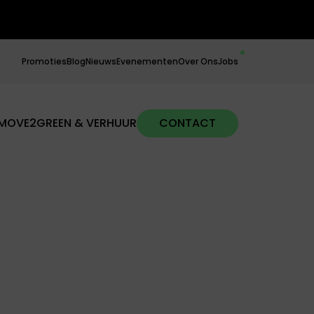
Promoties
Blog
Nieuws
Evenementen
Over Ons
Jobs
MOVE2GREEN & VERHUUR
CONTACT