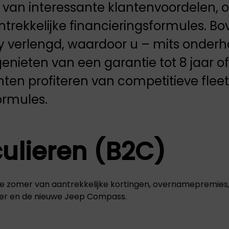
t van interessante klantenvoordelen,
trekkelijke financieringsformules. B
y verlengd, waardoor u – mits onder
nieten van een garantie tot 8 jaar of
nten profiteren van competitieve fle
ormules.
culieren (B2C)
eze zomer van aantrekkelijke kortingen, overnamepremies
ger en de nieuwe Jeep Compass.