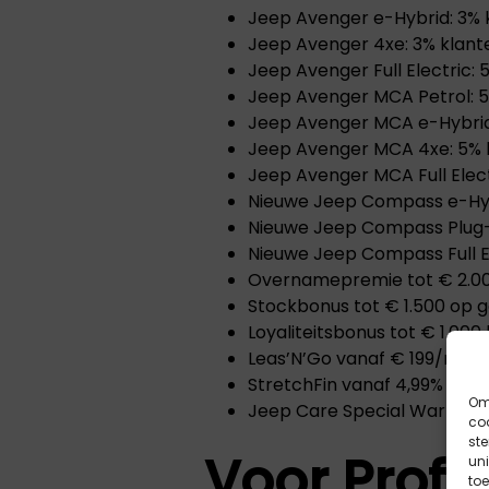
Jeep Avenger e-Hybrid: 3% 
Jeep Avenger 4xe: 3% klant
Jeep Avenger Full Electric: 
Jeep Avenger MCA Petrol: 5
Jeep Avenger MCA e-Hybrid
Jeep Avenger MCA 4xe: 5% 
Jeep Avenger MCA Full Elect
Nieuwe Jeep Compass e-Hyb
Nieuwe Jeep Compass Plug-i
Nieuwe Jeep Compass Full El
Overnamepremie tot € 2.000
Stockbonus tot € 1.500 op
Loyaliteitsbonus tot € 1.000 
Leas’N’Go vanaf € 199/maa
StretchFin vanaf 4,99%
Om 
Jeep Care Special Warranty 
coo
st
Voor Profe
uni
to