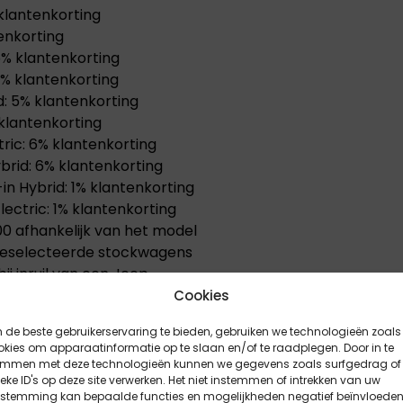
klantenkorting
enkorting
5% klantenkorting
% klantenkorting
: 5% klantenkorting
klantenkorting
ric: 6% klantenkorting
rid: 6% klantenkorting
n Hybrid: 1% klantenkorting
ectric: 1% klantenkorting
 afhankelijk van het model
 geselecteerde stockwagens
bij inruil van een Jeep
nd
Cookies
de beste gebruikerservaring te bieden, gebruiken we technologieën zoals
tot 8 jaar of 160.000 km
kies om apparaatinformatie op te slaan en/of te raadplegen. Door in te
emmen met deze technologieën kunnen we gegevens zoals surfgedrag of
ssionelen (B2B)
eke ID's op deze site verwerken. Het niet instemmen of intrekken van uw
estemming kan bepaalde functies en mogelijkheden negatief beïnvloeden