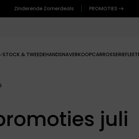
Zinderende Zomerdeals
PROMOTIES
STOCK & TWEEDEHANDS
NAVERKOOP
CARROSSERIE
FLEET
i
romoties juli