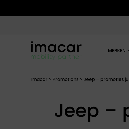
MERKEN
ALLE MERKEN
Imacar
>
Promotions
>
Jeep – promoties jul
Jeep – p