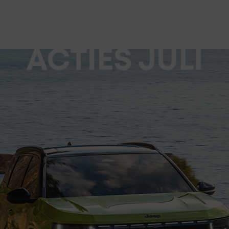
BYD
CITROËN
BYD is wereldwijd de
Citroën is een
grootste producent
iconisch Frans
van elektrische en
automerk dat al
plug-in hybrid
meer dan een eeuw
auto's. BYD richt zich
synoniem staat
n
op duurzame
voor innovatie,
mobiliteit en
comfort en
innovatieve
onderscheidend
technologie.
design.
OMODA I
OPEL