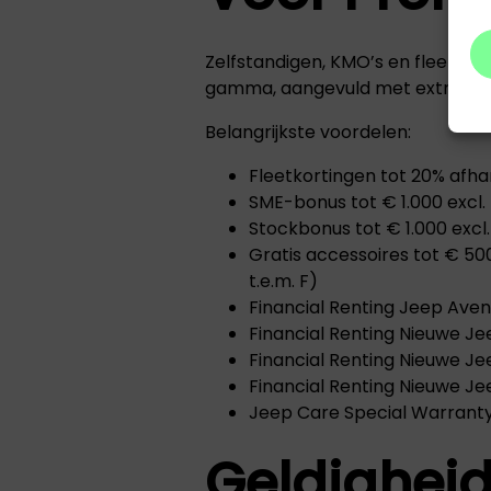
Zelfstandigen, KMO’s en fleetkl
gamma, aangevuld met extra SME
Belangrijkste voordelen:
Fleetkortingen tot 20% afh
SME-bonus tot € 1.000 excl
Stockbonus tot € 1.000 exc
Gratis accessoires tot € 500
t.e.m. F)
Financial Renting Jeep Aven
Financial Renting Nieuwe 
Financial Renting Nieuwe J
Financial Renting Nieuwe J
Jeep Care Special Warranty 
Geldighei