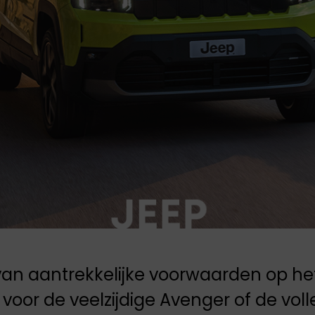
JAECOO
Opel staat bekend
om zijn combinatie
Omoda & Jaecoo
van innovatie,
zijn onvermoeibaar
betrouwbaarheid en
toegewijd aan
toegankelijkheid.
innovatie en
Technologie,
doorbraken. Ontdek
rijplezier en
de SUV's van de
duurzaamheid voor
toekomst.
iedereen.
an aantrekkelijke voorwaarden op het
voor de veelzijdige Avenger of de vol