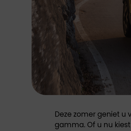
Leapmotor biedt
Leapmotor biedt
elektrische wagens
elektrische wagens
die comfort,
die comfort,
technologie en
technologie en
gebruiksgemak
gebruiksgemak
samenbrengen.
samenbrengen.
Deze zomer geniet u v
gamma. Of u nu kiest 