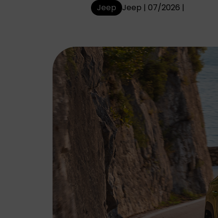
ABARTH
ALFA ROMEO
Jeep
Jeep | 07/2026 |
Abarth staat bekend
Alfa Romeo
om zijn uitgesproken
combineert traditie
sportiviteit,
met innovatie. Elk
adrenaline en
model is ontworpen
compromisloze
met focus op
focus op prestaties
design, prestaties e
en rijplezier.
rijplezier.
JEEP
LEAPMOTOR