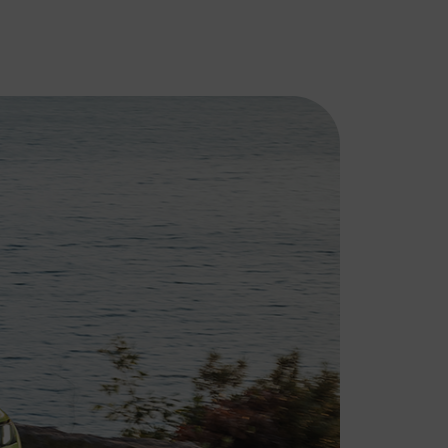
DS
FIAT
AUTOMOBILES
Bekend om zijn
innovatieve designs,
DS Automobiles
wendbaarheid en
combineert
betaalbaarheid. Fiat
innovatie en
biedt een perfecte
vakmanschap met
combinatie van stijl,
een verfijnde stijl.
functionaliteit en
Geïnspireerd door
rijplezier.
de Parijse haute
couture en
geavanceerde
technologie.
PEUGEOT