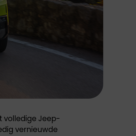
Peugeot staat
bekend om zijn
stijlvolle auto's,
geavanceerde
technologie en
focus op
duurzaamheid en
rijplezier.
 volledige Jeep-
ledig vernieuwde