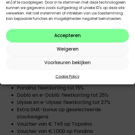
en/of te raadplegen. Door in te stemmen met deze technologieën
kunnen we gegevens zoals surfgedrag of unieke ID's op deze site
FIAT
:
verwerken. Het niet instemmen of intrekken van uw toestemming
kan bepaalde functies en mogelijkheden negatief beïnvloeden.
Professionele klanten profiteren van interessante
fleetvoorwaarden op het volledige Fiat-gamma.
Accepteren
Enkele voorbeelden:
Weigeren
Fiat 500e: fleetkorting tot 17%
Voorkeuren bekijken
Fiat 600e en 600 Hybrid: fleetkorting tot 16%
Grande Panda Electric: fleetkorting tot 12%
Cookie Policy
Grande Panda Hybrid: fleetkorting tot 10%
Pandina: fleetkorting tot 15%
Doblò en e-Doblò: fleetkorting tot 25%
Ulysse en e-Ulysse: fleetkorting tot 27%
Extra SME-bonus op geselecteerde
stockwagens
Voucher van € 745 op Topolino
Voucher van € 1.000 op Pandina