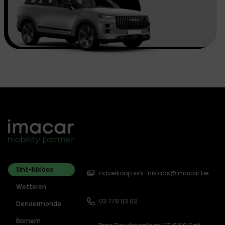
Sint-Niklaas
naverkoop.sint-niklaas@imacar.be
Wetteren
03 778 03 03
Dendermonde
Bornem