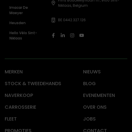
Prins Boudewijnlaan 117, 9100 Sint-
Niklaas, Belgium
Imacar De
Maeyer
BE 0442.327.126
Heusden
Hello Vélo Sint-
Niklaas
MERKEN
NIEUWS
STOCK & TWEEDEHANDS
BLOG
NAVERKOOP
EVENEMENTEN
CARROSSERIE
OVER ONS
FLEET
JOBS
PROMOTIES
CONTACT