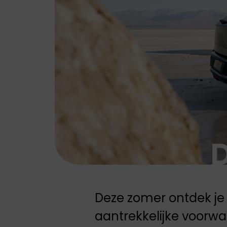
Leapmotor biedt
Leapmotor biedt
elektrische wagens
elektrische wagens
die comfort,
die comfort,
technologie en
technologie en
gebruiksgemak
gebruiksgemak
samenbrengen.
samenbrengen.
Deze zomer ontdek j
aantrekkelijke voorw