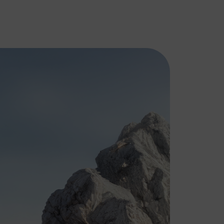
DS
FIAT
AUTOMOBILES
Bekend om zijn
innovatieve designs,
DS Automobiles
wendbaarheid en
combineert
betaalbaarheid. Fiat
innovatie en
biedt een perfecte
vakmanschap met
combinatie van stijl,
een verfijnde stijl.
functionaliteit en
Geïnspireerd door
rijplezier.
de Parijse haute
couture en
geavanceerde
technologie.
PEUGEOT