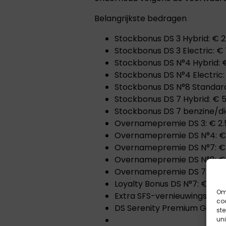
Belangrijkste bedragen
Stockbonus DS 3 Hybrid: € 2
Stockbonus DS 3 Electric: € 
Stockbonus DS N°4 Hybrid: 
Stockbonus DS N°4 Electric:
Stockbonus DS N°8 Standar
Stockbonus DS 7 Hybrid: € 
Stockbonus DS 7 benzine/die
Overnamepremie DS 3: € 2.
Overnamepremie DS N°4: €
Overnamepremie DS N°7: €
Overnamepremie DS N°8: €
Overnamepremie DS 7: € 6
Loyalty Bonus DS N°7: € 1.50
Om 
Extra SFS-vernieuwingsvouc
coo
DS Serenity Premium Garanti
st
uni