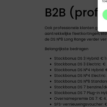
to
B2B (profe
Ook professionele klanten geniet
aantrekkelijke fleetkortingen, 
de DS N°8 Long Range verder verst
Belangrijkste bedragen
Stockbonus DS 3 Hybrid: € 1.
Stockbonus DS 3 Electric: € 
Stockbonus DS N°4 Hybrid: €
Stockbonus DS N°4 Electric:
Stockbonus DS N°8 Standard
Stockbonus DS 7 benzine/dies
Stockbonus DS 7 Plug-in Hybr
Overnamepremie DS 7: € 4.9
SFS-vernieuwingsvoucher: € 