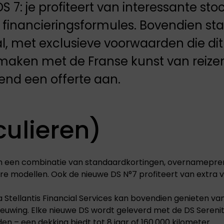
S 7: je profiteert van interessante st
inancieringsformules. Bovendien sta
l, met exclusieve voorwaarden die di
aken met de Franse kunst van reizen
ijvend een offerte aan.
culieren)
 van een combinatie van standaardkortingen, overnamepre
re modellen. Ook de nieuwe DS N°7 profiteert van extra
ia Stellantis Financial Services kan bovendien genieten v
ieuwing. Elke nieuwe DS wordt geleverd met de DS Serenit
 – een dekking biedt tot 8 jaar of 160.000 kilometer.