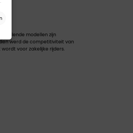
.
n
schillende modellen zijn
ien werd de competitiviteit van
ordt voor zakelijke rijders.