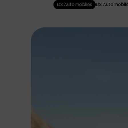
ABARTH
ALFA ROMEO
DS Automobiles
DS Automobile
Abarth staat bekend
Alfa Romeo
om zijn uitgesproken
combineert traditie
sportiviteit,
met innovatie. Elk
adrenaline en
model is ontworpen
compromisloze
met focus op
focus op prestaties
design, prestaties e
en rijplezier.
rijplezier.
JEEP
LEAPMOTOR