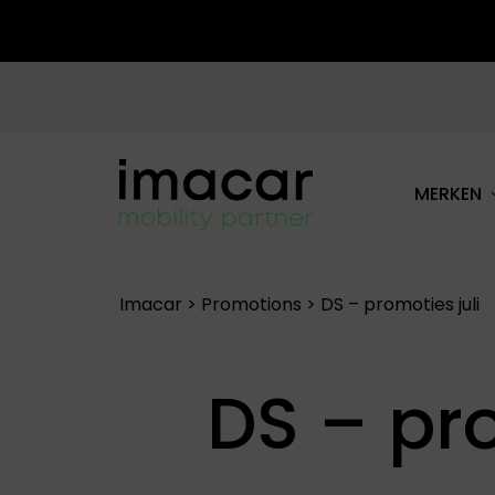
MERKEN
ALLE MERKEN
Imacar
>
Promotions
>
DS – promoties juli
DS – pro