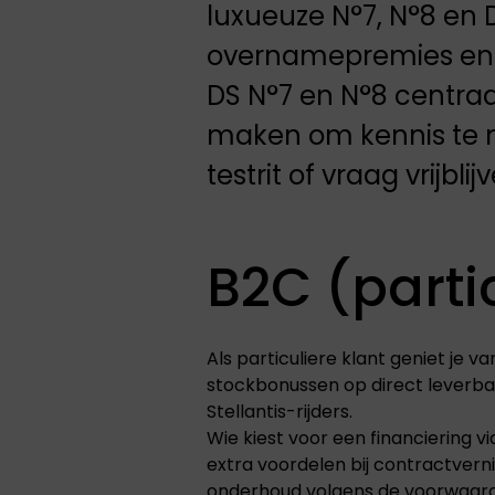
luxueuze N°7, N°8 en D
overnamepremies en f
DS N°7 en N°8 centraa
maken om kennis te m
testrit of vraag vrijbl
B2C (parti
Als particuliere klant geniet je
stockbonussen op direct leverba
Stellantis-rijders.
Wie kiest voor een financiering v
extra voordelen bij contractvern
onderhoud volgens de voorwaarden