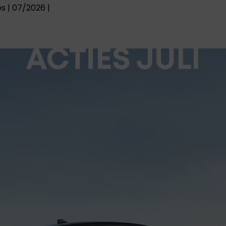
BYD
CITROËN
s | 07/2026 |
BYD is wereldwijd de
Citroën is een
grootste producent
iconisch Frans
van elektrische en
automerk dat al
plug-in hybrid
meer dan een eeuw
auto's. BYD richt zich
synoniem staat
n
op duurzame
voor innovatie,
mobiliteit en
comfort en
innovatieve
onderscheidend
technologie.
design.
OMODA I
OPEL