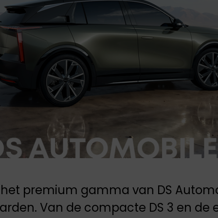
JAECOO
Opel staat bekend
om zijn combinatie
Omoda & Jaecoo
van innovatie,
zijn onvermoeibaar
betrouwbaarheid en
toegewijd aan
toegankelijkheid.
innovatie en
Technologie,
doorbraken. Ontdek
rijplezier en
de SUV's van de
duurzaamheid voor
toekomst.
iedereen.
e het premium gamma van DS Automob
aarden. Van de compacte DS 3 en de e