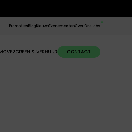
Promoties
Blog
Nieuws
Evenementen
Over Ons
Jobs
MOVE2GREEN & VERHUUR
CONTACT