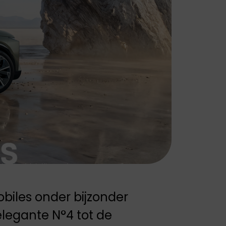
Peugeot staat
bekend om zijn
stijlvolle auto's,
geavanceerde
technologie en
focus op
duurzaamheid en
rijplezier.
iles onder bijzonder
legante N°4 tot de