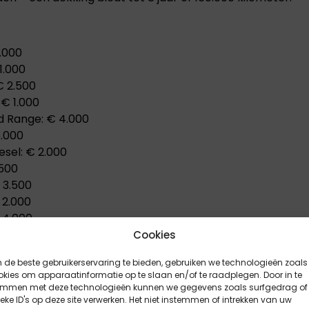
.000
1.000
€ 2.500
 € 1.000
d Range: € 4.000
5.000
sel: € 2.000
500
 3.500
 2.000
 4.000
.000
Cookies
0
de beste gebruikerservaring te bieden, gebruiken we technologieën zoals
her: € 500
kies om apparaatinformatie op te slaan en/of te raadplegen. Door in te
e tot 8 jaar of 160.000 km
emmen met deze technologieën kunnen we gegevens zoals surfgedrag of
eke ID's op deze site verwerken. Het niet instemmen of intrekken van uw