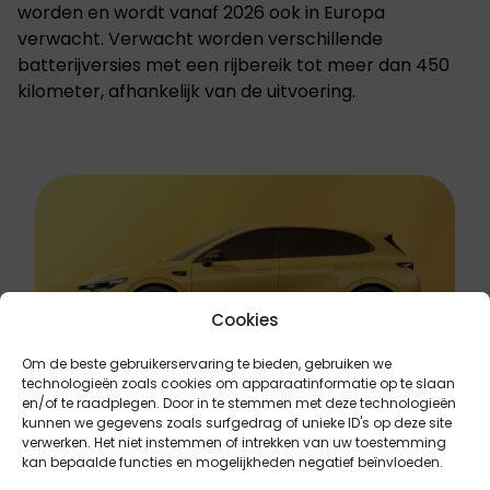
worden en wordt vanaf 2026 ook in Europa
verwacht. Verwacht worden verschillende
batterijversies met een rijbereik tot meer dan 450
kilometer, afhankelijk van de uitvoering.
Cookies
Om de beste gebruikerservaring te bieden, gebruiken we
technologieën zoals cookies om apparaatinformatie op te slaan
en/of te raadplegen. Door in te stemmen met deze technologieën
kunnen we gegevens zoals surfgedrag of unieke ID's op deze site
verwerken. Het niet instemmen of intrekken van uw toestemming
kan bepaalde functies en mogelijkheden negatief beïnvloeden.
Leapmotor B10 officieel gelanceerd in Europa