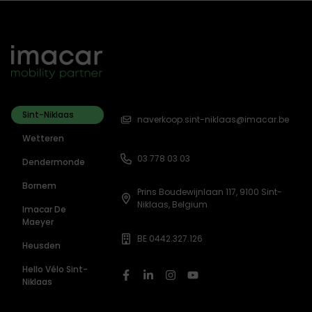
Sint-Niklaas
naverkoop.sint-niklaas@imacar.be
Wetteren
03 778 03 03
Dendermonde
Bornem
Prins Boudewijnlaan 117, 9100 Sint-
Niklaas, Belgium
Imacar De
Maeyer
BE 0442.327.126
Heusden
Hello Vélo Sint-
Niklaas