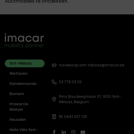
Automobiles te ontdekken.​
Sint-Niklaas
naverkoop.sint-niklaas@imacar.be
Wetteren
03 778 03 03
Dendermonde
Bornem
Prins Boudewijnlaan 117, 9100 Sint-
Niklaas, Belgium
Imacar De
Maeyer
BE 0442.327.126
Heusden
Hello Vélo Sint-