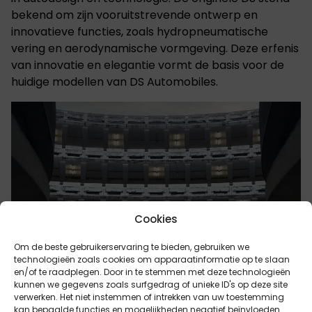
bekend om zijn vooruitstrevende ontwerp en
innovatieve functies, zoals hydropneumatische
vering en aerodynamische vormgeving. Deze erfenis
van innovatie en elegantie vormt de basis voor de
huidige modellen van DS Automobiles.​
Cookies
Om de beste gebruikerservaring te bieden, gebruiken we
technologieën zoals cookies om apparaatinformatie op te slaan
en/of te raadplegen. Door in te stemmen met deze technologieën
kunnen we gegevens zoals surfgedrag of unieke ID's op deze site
verwerken. Het niet instemmen of intrekken van uw toestemming
kan bepaalde functies en mogelijkheden negatief beïnvloeden.