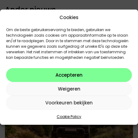
Ander nieuws
Cookies
Ontdek wat er speelt in de wereld van auto’s! Van de
nieuwste elektrische modellen tot handige
Om de beste gebruikerservaring te bieden, gebruiken we
onderhoudstips en innovaties in de auto-industrie.
technologieën zoals cookies om apparaatinformatie op te slaan
en/of te raadplegen. Door in te stemmen met deze technologieën
Klik op een van onze aanbevolen artikelen hieronder
kunnen we gegevens zoals surfgedrag of unieke ID's op deze site
en blijf altijd geïnformeerd over de laatste trends en
verwerken. Het niet instemmen of intrekken van uw toestemming
ontwikkelingen.
kan bepaalde functies en mogelijkheden negatief beïnvloeden.
MEER INFO
Accepteren
Weigeren
Voorkeuren bekijken
Cookie Policy