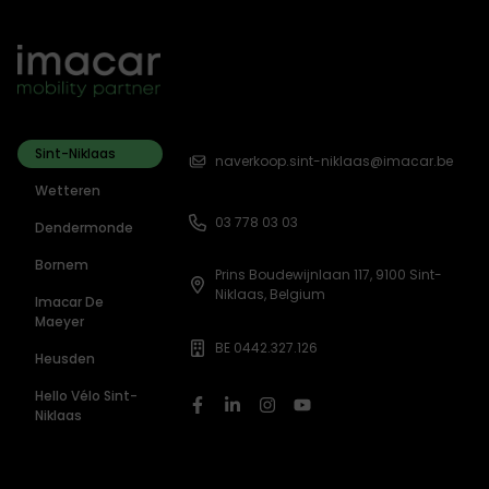
Sint-Niklaas
naverkoop.sint-niklaas@imacar.be
Wetteren
03 778 03 03
Dendermonde
Bornem
Prins Boudewijnlaan 117, 9100 Sint-
Niklaas, Belgium
Imacar De
Maeyer
BE 0442.327.126
Heusden
Hello Vélo Sint-
Niklaas