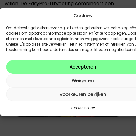
willen. De EasyPro-uitvoering combineert een
praktische inrichting met de essentiële
Cookies
technologieën voor dagelijks gebruik. Zo blijft de
Doblò een veelzijdige partner voor leveringen,
Om de beste gebruikerservaring te bieden, gebruiken we technologieën
installaties en serviceactiviteiten.
cookies om apparaatinformatie op te slaan en/of te raadplegen. Door 
stemmen met deze technologieën kunnen we gegevens zoals surfged
unieke ID's op deze site verwerken. Het niet instemmen of intrekken van
toestemming kan bepaalde functies en mogelijkheden negatief beïnv
Accepteren
Weigeren
Voorkeuren bekijken
Cookie Policy