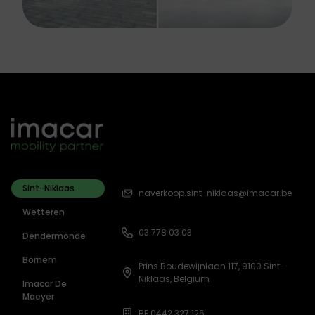
Sint-Niklaas
naverkoop.sint-niklaas@imacar.be
Wetteren
03 778 03 03
Dendermonde
Bornem
Prins Boudewijnlaan 117, 9100 Sint-
Niklaas, Belgium
Imacar De
Maeyer
BE 0442.327.126