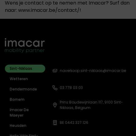
Wens je contact op te nemen met Imacar? Surf dan
naar:
www.imacar.be/contact/
!
Sint-Niklaas
naverkoop.sint-niklaas@imacar.be
Wetteren
03 778 03 03
Dendermonde
Bornem
Prins Boudewijnlaan 117, 9100 Sint-
Niklaas, Belgium
Imacar De
Maeyer
BE 0442.327.126
Heusden
Hello Vélo Sint-