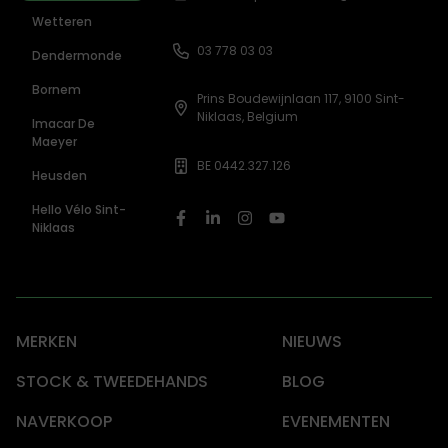
Wetteren
03 778 03 03
Dendermonde
Bornem
Prins Boudewijnlaan 117, 9100 Sint-
Niklaas, Belgium
Imacar De
Maeyer
BE 0442.327.126
Heusden
Hello Vélo Sint-
Niklaas
MERKEN
NIEUWS
STOCK & TWEEDEHANDS
BLOG
NAVERKOOP
EVENEMENTEN