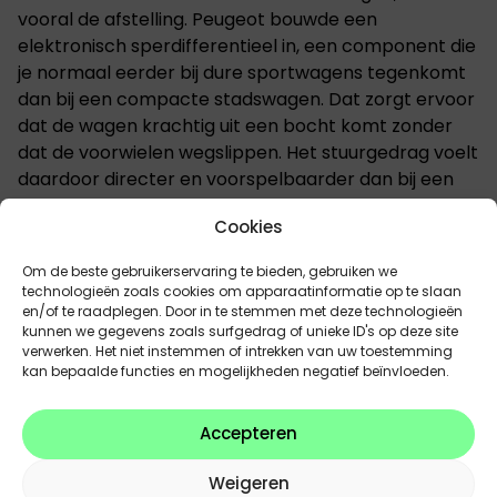
vooral de afstelling. Peugeot bouwde een
elektronisch sperdifferentieel in, een component die
je normaal eerder bij dure sportwagens tegenkomt
dan bij een compacte stadswagen. Dat zorgt ervoor
dat de wagen krachtig uit een bocht komt zonder
dat de voorwielen wegslippen. Het stuurgedrag voelt
daardoor directer en voorspelbaarder dan bij een
gemiddelde elektrische stadswagen, en dat is
Cookies
precies waar veel GTi-fans al jaren op wachten.
Om de beste gebruikerservaring te bieden, gebruiken we
Ook visueel is het verschil duidelijk: een specifieke
technologieën zoals cookies om apparaatinformatie op te slaan
GTi-styling, grotere velgen, een lager onderstel en
en/of te raadplegen. Door in te stemmen met deze technologieën
sportbekleding in het interieur. Peugeot wil daarmee
kunnen we gegevens zoals surfgedrag of unieke ID's op deze site
verwerken. Het niet instemmen of intrekken van uw toestemming
benadrukken dat dit geen gewone 208 met een
kan bepaalde functies en mogelijkheden negatief beïnvloeden.
sticker is, maar een model met een eigen identiteit
binnen het gamma.
Accepteren
Prijs en beschikbaarheid
Weigeren