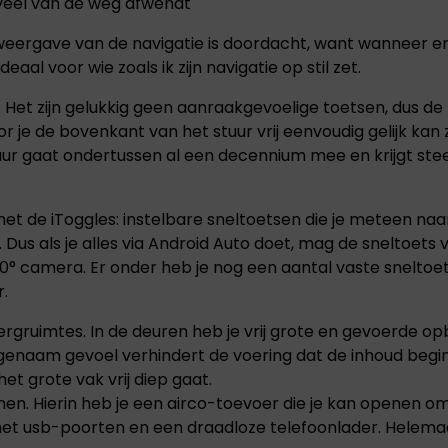
teveel van de weg afwendt
JAECOO
Opel staat bekend
om zijn combinatie
weergave van de navigatie is doordacht, want wanneer er 
Omoda & Jaecoo
van innovatie,
zijn onvermoeibaar
al voor wie zoals ik zijn navigatie op stil zet.
betrouwbaarheid en
toegewijd aan
toegankelijkheid.
innovatie en
Het zijn gelukkig geen aanraakgevoelige toetsen, dus de f
Technologie,
doorbraken. Ontdek
or je de bovenkant van het stuur vrij eenvoudig gelijk k
rijplezier en
de SUV's van de
duurzaamheid voor
stuur gaat ondertussen al een decennium mee en krijgt ste
toekomst.
iedereen.
t de iToggles: instelbare sneltoetsen die je meteen naar
Dus als je alles via Android Auto doet, mag de sneltoets 
 360° camera. Er onder heb je nog een aantal vaste snelto
.
rgruimtes. In de deuren heb je vrij grote en gevoerde o
angenaam gevoel verhindert de voering dat de inhoud begin
et grote vak vrij diep gaat.
enen. Hierin heb je een airco-toevoer die je kan openen o
et usb-poorten en een draadloze telefoonlader. Helema