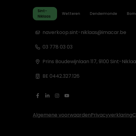
Sint-
Wetteren
Dendermonde
Bor
Niklaas
naverkoop.sint-niklaas@imacar.be
03 778 03 03
Prins Boudewijnlaan 117, 9100 Sint-Nikla
BE 0442.327.126
Algemene voorwaarden
Privacyverklaring
C