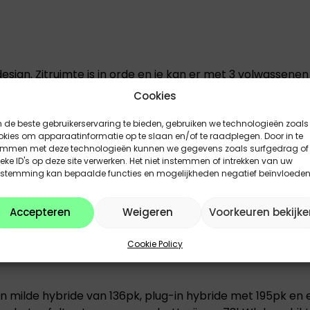
 design. Zitruimte is in orde en je kan er met 3 volwasse
e eigen usb-aansluiting.
Cookies
de beste gebruikerservaring te bieden, gebruiken we technologieën zoals
kies om apparaatinformatie op te slaan en/of te raadplegen. Door in te
emmen met deze technologieën kunnen we gegevens zoals surfgedrag of
eke ID's op deze site verwerken. Het niet instemmen of intrekken van uw
s de vorige generatie 3008. Er is geen laaddrempel. Onder
estemming kan bepaalde functies en mogelijkheden negatief beïnvloeden
ccessoires. Fijn ook dat de koffervloer open kan blijven 
Accepteren
Weigeren
Voorkeuren bekijke
lijk is in 3 delen, namelijk 40/20/40, beschik je over een r
Cookie Policy
milde hybride van 136pk, plug-in hybride met 195pk en een