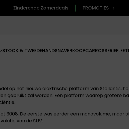
Zinderende Zomerdeals
PROMOTIES
STOCK & TWEEDEHANDS
NAVERKOOP
CARROSSERIE
FLEET
del op het nieuwe elektrische platform van Stellantis, h
en gebruikt zal worden. Een platform waarop grotere ba
iëntie.
ot 3008. De eerste was eerder een monovolume, maar si
volutie van de SUV.