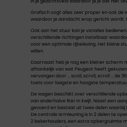
in je gezichtsveld waardoor je je blik niet 
Leapmotor biedt
Leapmotor biedt
elektrische wagens
elektrische wagens
Grafisch oogt alles zeer proper en ook de 
die comfort,
die comfort,
waardoor je aandacht erop gericht wordt. Idea
technologie en
technologie en
gebruiksgemak
gebruiksgemak
Ook aan het stuur kan je vanalles bedienen. 
samenbrengen.
samenbrengen.
verschillende richtingen instelbaar waardo
voor een optimale rijbeleving. Het kleine 
willen.
Daarnaast heb je nog een kleiner scherm me
afhankelijk van wat Peugeot heeft gekozen. 
vervangen door … scoll, scroll, scroll … de
toets voor laagste en hoogste temperatuur
De wagen beschikt over verschillende opbe
van anderhalve liter in kwijt. Naast een a
gevoerd en bestaat uit twee delen waarbij h
De centrale armleuning is in 2 delen te op
2 bekerhouders, een extra opbergruimte m