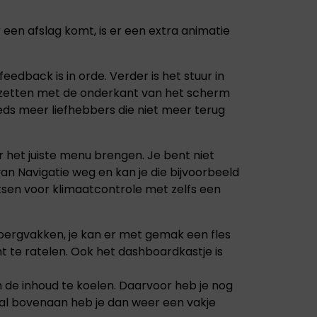
Peugeot staat
bekend om zijn
een afslag komt, is er een extra animatie
stijlvolle auto's,
geavanceerde
technologie en
eedback is in orde. Verder is het stuur in
focus op
an zetten met de onderkant van het scherm
duurzaamheid en
rijplezier.
eds meer liefhebbers die niet meer terug
 het juiste menu brengen. Je bent niet
van Navigatie weg en kan je die bijvoorbeeld
etsen voor klimaatcontrole met zelfs een
pbergvakken, je kan er met gemak een fles
t te ratelen. Ook het dashboardkastje is
m de inhoud te koelen. Daarvoor heb je nog
al bovenaan heb je dan weer een vakje