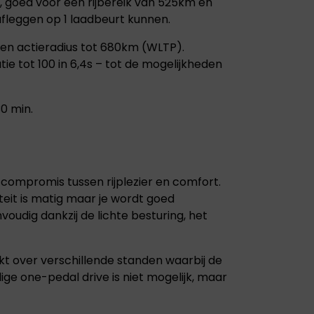
kt, goed voor een rijbereik van 525km en
fleggen op 1 laadbeurt kunnen.
 een actieradius tot 680km (WLTP).
ie tot 100 in 6,4s – tot de mogelijkheden
30 min.
compromis tussen rijplezier en comfort.
iteit is matig maar je wordt goed
oudig dankzij de lichte besturing, het
kt over verschillende standen waarbij de
dige one-pedal drive is niet mogelijk, maar