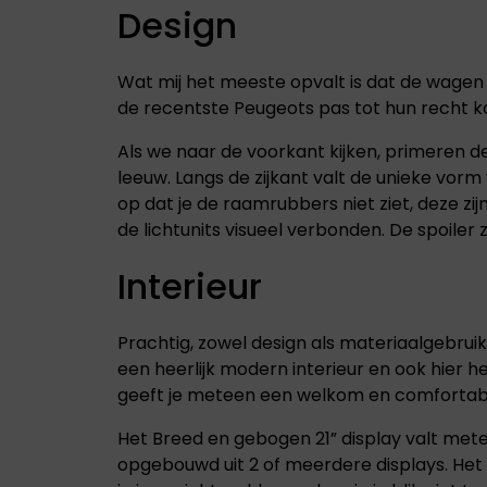
ABARTH
ALFA ROMEO
Design
Abarth staat bekend
Alfa Romeo
om zijn uitgesproken
combineert traditie
Wat mij het meeste opvalt is dat de wagen 
sportiviteit,
met innovatie. Elk
adrenaline en
model is ontworpen
de recentste Peugeots pas tot hun recht kome
compromisloze
met focus op
focus op prestaties
design, prestaties e
Als we naar de voorkant kijken, primeren d
en rijplezier.
rijplezier.
leeuw. Langs de zijkant valt de unieke vorm
op dat je de raamrubbers niet ziet, deze zi
de lichtunits visueel verbonden. De spoiler 
Interieur
Prachtig, zowel design als materiaalgebruik
een heerlijk modern interieur en ook hier 
geeft je meteen een welkom en comfortabe
Het Breed en gebogen 21” display valt meteen 
opgebouwd uit 2 of meerdere displays. Het o
JEEP
LEAPMOTOR