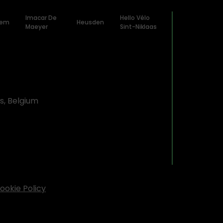
Imacar De
Hello Vélo
nem
Heusden
Maeyer
Sint-Niklaas
as, Belgium
ookie Policy