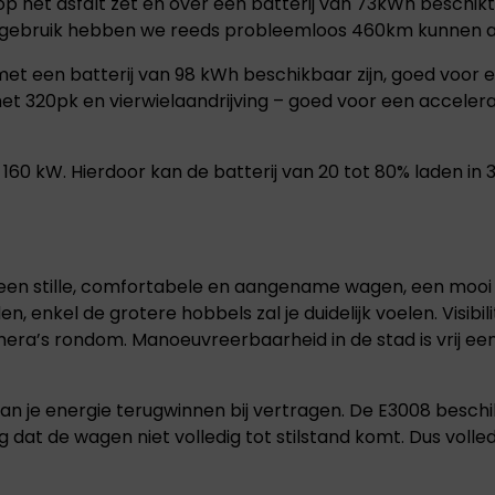
en op het asfalt zet en over een batterij van 73kWh beschi
al gebruik hebben we reeds probleemloos 460km kunnen a
 met een batterij van 98 kWh beschikbaar zijn, goed voor
met 320pk en vierwielaandrijving – goed voor een accelerat
160 kW. Hierdoor kan de batterij van 20 tot 80% laden in 
t een stille, comfortabele en aangename wagen, een mooi 
, enkel de grotere hobbels zal je duidelijk voelen. Visibil
era’s rondom. Manoeuvreerbaarheid in de stad is vrij eenv
kan je energie terugwinnen bij vertragen. De E3008 beschi
ig dat de wagen niet volledig tot stilstand komt. Dus volle