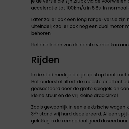
je de versie die zijn 210pk via de voorwiel
acceleratie tot 100km/u in 8.8s. In norma
Later zal er ook een long range-versie zijn
Uiteindelijk zal er ook nog een dual motor 
behoren.
Het snelladen van de eerste versie kan aan 
Rijden
In de stad merk je dat je op stap bent me
Het onderstel filtert de meeste oneffenheden
geassisteerd door de grote spiegels en cam
kleine stuur en de vrij kleine draaicirkel.
Zoals gewoonlijk in een elektrische wagen 
de
3
stand vrij hard decelereerd. Alleen spijt
gelukkig is de rempedaal goed doseerbaar.