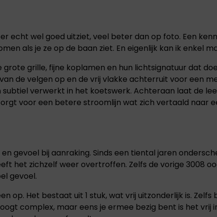
BYD
CITROËN
BYD is wereldwijd de
Citroën is een
grootste producent
iconisch Frans
er echt wel goed uitziet, veel beter dan op foto. Een ken
van elektrische en
automerk dat al
plug-in hybrid
meer dan een eeuw
n als je ze op de baan ziet. En eigenlijk kan ik enkel maa
auto's. BYD richt zich
synoniem staat
n
op duurzame
voor innovatie,
e grote grille, fijne koplamen en hun lichtsignatuur dat 
mobiliteit en
comfort en
 van de velgen op en de vrij vlakke achterruit voor een m
innovatieve
onderscheidend
technologie.
design.
jn subtiel verwerkt in het koetswerk. Achteraan laat de l
zorgt voor een betere stroomlijn wat zich vertaald naar een
 en gevoel bij aanraking. Sinds een tiental jaren onders
heeft het zichzelf weer overtroffen. Zelfs de vorige 3008
l gevoel.
op. Het bestaat uit 1 stuk, wat vrij uitzonderlijk is. Zelf
ogt complex, maar eens je ermee bezig bent is het vrij int
OMODA I
OPEL