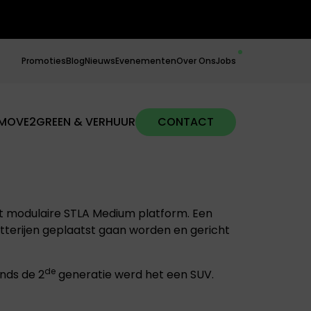
Promoties
Blog
Nieuws
Evenementen
Over Ons
Jobs
MOVE2GREEN & VERHUUR
CONTACT
et modulaire STLA Medium platform. Een
tterijen geplaatst gaan worden en gericht
de
nds de 2
generatie werd het een SUV.