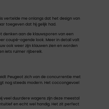
DS
FIAT
AUTOMOBILES
Bekend om zijn
innovatieve designs,
DS Automobiles
nis vertelde me onlangs dat het design van
wendbaarheid en
combineert
betaalbaarheid. Fiat
r toegeven dat hij gelijk had.
innovatie en
biedt een perfecte
vakmanschap met
combinatie van stijl,
een verfijnde stijl.
doet denken aan de klauwsporen van een
functionaliteit en
Geïnspireerd door
eer coupé-ogende look. Meer in detail valt
rijplezier.
de Parijse haute
eeuw ook weer zijn klauwen zien en worden
couture en
geavanceerde
 iets ruimer rijbereik.
technologie.
cheidt Peugeot zich van de concurrentie met
 oogt nog steeds modern. Het coccongevoel
s bij veel duurdere wagens zijn deze meestal
uïtief en echt wel handig. Het zit perfect
PEUGEOT