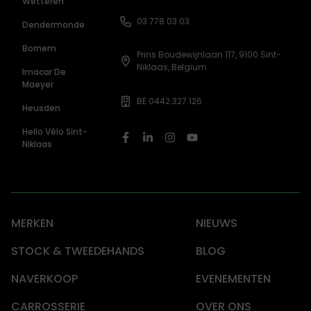
Wetteren
03 778 03 03
Dendermonde
Bornem
Prins Boudewijnlaan 117, 9100 Sint-
Niklaas, Belgium
Imacar De
Maeyer
BE 0442.327.126
Heusden
Hello Vélo Sint-
Niklaas
MERKEN
NIEUWS
STOCK & TWEEDEHANDS
BLOG
NAVERKOOP
EVENEMENTEN
CARROSSERIE
OVER ONS