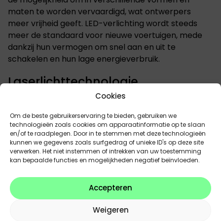
maten te worden vervaardigd, wat ontwerpers
meer vrijheid geeft. LED-verlichting wordt steeds
meer de standaard voor nieuwe voertuigen, mede
dankzij hun vermogen om snel aan en uit te
schakelen en hun lage energieverbruik.
Laserlichttechnologie
Cookies
De nieuwste doorbraak in autoverlichting is
laserlichttechnologie. Laserlichten gebruiken lasers
Om de beste gebruikerservaring te bieden, gebruiken we
technologieën zoals cookies om apparaatinformatie op te slaan
om een fosforcoating te activeren, die vervolgens
en/of te raadplegen. Door in te stemmen met deze technologieën
een krachtig licht uitstraalt. Deze technologie staat
kunnen we gegevens zoals surfgedrag of unieke ID's op deze site
nog in de kinderschoenen maar biedt
verwerken. Het niet instemmen of intrekken van uw toestemming
kan bepaalde functies en mogelijkheden negatief beïnvloeden.
ongeëvenaarde helderheid en bereik. Laserlichten
kunnen licht over veel grotere afstanden
projecteren dan andere soorten lampen, wat ze
Accepteren
ideaal maakt voor gebruik in koplampen.
Weigeren