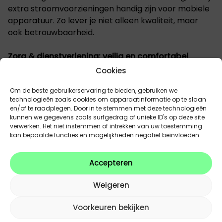
extra stroomvoorzieningen handig zijn voor mobiele
apparatuur. Zo lever je niet alleen kwaliteit, maar
ook betrouwbaarheid.
Zorg & dienstverlening: veilig en comfortabel
Cookies
In de zorgsector staat veiligheid en comfort
centraal. Rolstoelliften en aangepaste
Om de beste gebruikerservaring te bieden, gebruiken we
instapmogelijkheden maken het verschil voor
technologieën zoals cookies om apparaatinformatie op te slaan
en/of te raadplegen. Door in te stemmen met deze technologieën
patiënten en zorgverleners. Met op maat gemaakte
kunnen we gegevens zoals surfgedrag of unieke ID's op deze site
kasten voor medische apparatuur en ergonomische
verwerken. Het niet instemmen of intrekken van uw toestemming
oplossingen verlaag je de werkdruk en verhoog je de
kan bepaalde functies en mogelijkheden negatief beïnvloeden.
efficiëntie onderweg.
Accepteren
Conclusie: maatwerk loont altijd
Weigeren
Welke sector je ook actief bent, een omgebouwde
Voorkeuren bekijken
bestelwagen levert altijd voordelen op: minder