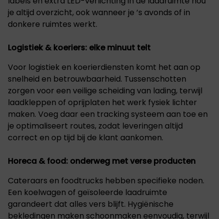
labels en extra LED-verlichting in de laadruimte hou
je altijd overzicht, ook wanneer je ’s avonds of in
donkere ruimtes werkt.
Logistiek & koeriers: elke minuut telt
Voor logistiek en koerierdiensten komt het aan op
snelheid en betrouwbaarheid. Tussenschotten
zorgen voor een veilige scheiding van lading, terwijl
laadkleppen of oprijplaten het werk fysiek lichter
maken. Voeg daar een tracking systeem aan toe en
je optimaliseert routes, zodat leveringen altijd
correct en op tijd bij de klant aankomen.
Horeca & food: onderweg met verse producten
Cateraars en foodtrucks hebben specifieke noden.
Een koelwagen of geïsoleerde laadruimte
garandeert dat alles vers blijft. Hygiënische
bekledingen maken schoonmaken eenvoudig, terwijl