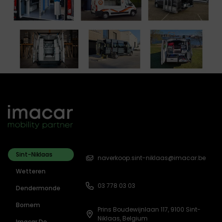
Sint-Niklaas
naverkoop.sint-niklaas@imacar.be
Wetteren
03 778 03 03
Dendermonde
Bornem
Prins Boudewijnlaan 117, 9100 Sint-
Niklaas, Belgium
Imacar De