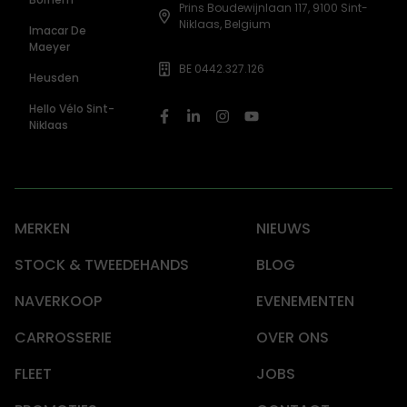
Prins Boudewijnlaan 117, 9100 Sint-
Niklaas, Belgium
Imacar De
Maeyer
BE 0442.327.126
Heusden
Hello Vélo Sint-
Niklaas
MERKEN
NIEUWS
STOCK & TWEEDEHANDS
BLOG
NAVERKOOP
EVENEMENTEN
CARROSSERIE
OVER ONS
FLEET
JOBS