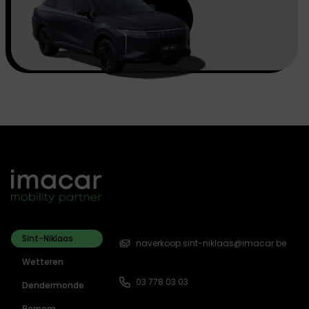
Sint-Niklaas
naverkoop.sint-niklaas@imacar.be
Wetteren
03 778 03 03
Dendermonde
Bornem