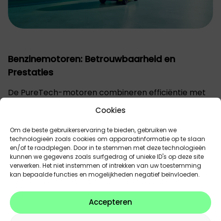
Benzinemotoren: Betrouwbaarheid en
Prestaties
De PureTech-motoren combineren efficiëntie met
kracht, beschikbaar in verschillende configuraties.
Cookies
Met een gecombineerd verbruik vanaf slechts 4,5
l/100 km en een CO₂-uitstoot van 101 g/km, biedt
Om de beste gebruikerservaring te bieden, gebruiken we
deze optie een uitstekende balans tussen prestaties
technologieën zoals cookies om apparaatinformatie op te slaan
en/of te raadplegen. Door in te stemmen met deze technologieën
en economische voordelen.
kunnen we gegevens zoals surfgedrag of unieke ID's op deze site
verwerken. Het niet instemmen of intrekken van uw toestemming
Maximale Veiligheid en Connectiviteit
kan bepaalde functies en mogelijkheden negatief beïnvloeden.
Alle modellen van de Peugeot 208 zijn uitgerust met
Accepteren
geavanceerde veiligheidsvoorzieningen zoals
noodremassistent, verkeersbordherkenning en