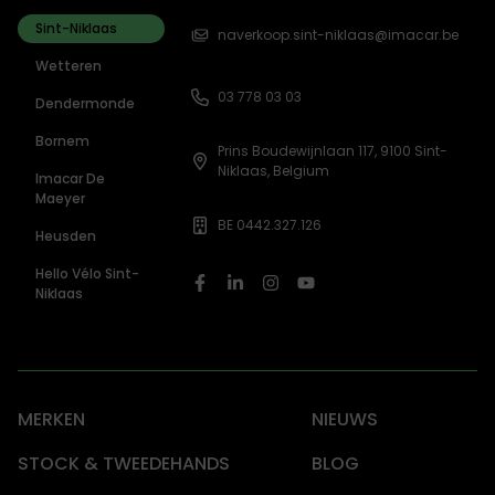
Sint-Niklaas
naverkoop.sint-niklaas@imacar.be
Wetteren
03 778 03 03
Dendermonde
Bornem
Prins Boudewijnlaan 117, 9100 Sint-
Niklaas, Belgium
Imacar De
Maeyer
BE 0442.327.126
Heusden
Hello Vélo Sint-
Niklaas
MERKEN
NIEUWS
STOCK & TWEEDEHANDS
BLOG