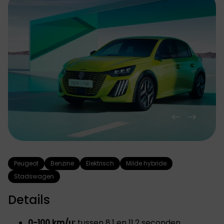
Peugeot
Benzine
Elektrisch
Milde hybride
Stadswagen
Details
0-100 km/u:
tussen 8,1 en 11,2 seconden