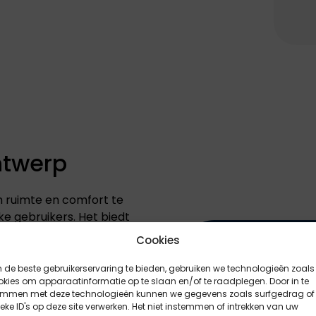
ntwerp
om ruimte en comfort te
ke gebruikers. Het biedt
en aangepast aan
Cookies
n van passagiers tot het
de beste gebruikerservaring te bieden, gebruiken we technologieën zoals
kies om apparaatinformatie op te slaan en/of te raadplegen. Door in te
emmen met deze technologieën kunnen we gegevens zoals surfgedrag of
eke ID's op deze site verwerken. Het niet instemmen of intrekken van uw