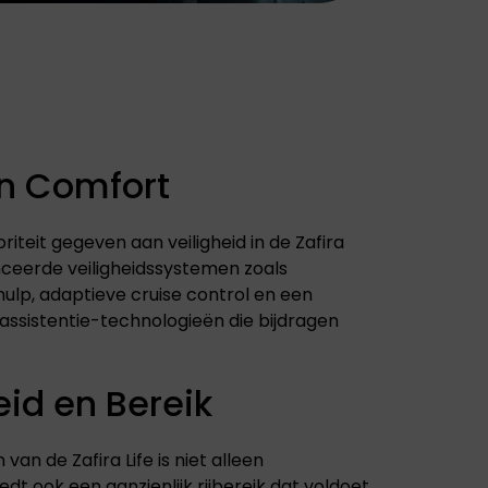
en Comfort
riteit gegeven aan veiligheid in de Zafira
nceerde veiligheidssystemen zoals
lp, adaptieve cruise control en een
jassistentie-technologieën die bijdragen
id en Bereik
n van de Zafira Life is niet alleen
iedt ook een aanzienlijk rijbereik dat voldoet