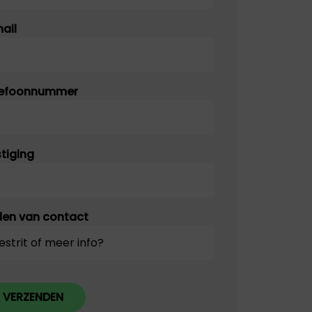
am
ail
lefoonnummer
tiging
en van contact
VERZENDEN