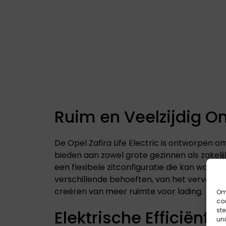
Ruim en Veelzijdig O
De Opel Zafira Life Electric is ontworpen 
bieden aan zowel grote gezinnen als zakelij
een flexibele zitconfiguratie die kan word
verschillende behoeften, van het vervoere
creëren van meer ruimte voor lading.
Om 
coo
st
Elektrische Efficiëntie
uni