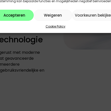
estemming kan bepaalde functies en mogelijkheden negatief beïnvloeden
volledig elektrische
riendelijk rijgedrag biedt.
Accepteren
Weigeren
Voorkeuren bekijke
inderde operationele
der uitstoot.
Cookie Policy
Technologie
 uitgerust met moderne
vat geavanceerde
n meerdere
gebruiksvriendelijke en