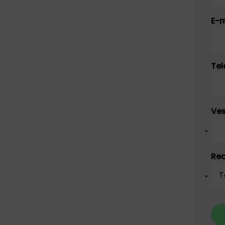
Na
E-m
Te
Ves
Red