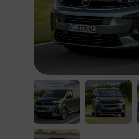
Leapmotor biedt
Leapmotor biedt
elektrische wagens
elektrische wagens
die comfort,
die comfort,
technologie en
technologie en
gebruiksgemak
gebruiksgemak
samenbrengen.
samenbrengen.