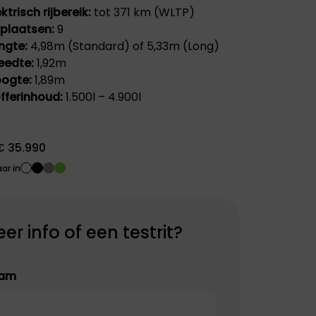
ektrisch rijbereik:
tot 371 km (WLTP)
Peugeot staat
tplaatsen:
9
bekend om zijn
stijlvolle auto's,
ngte:
4,98m (Standard) of 5,33m (Long)
geavanceerde
eedte:
1,92m
technologie en
ogte:
1,89m
focus op
duurzaamheid en
fferinhoud:
1.500l – 4.900l
rijplezier.
€ 35.990
ar in
er info of een testrit?
am