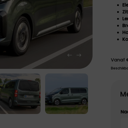
JAECOO
El
Opel staat bekend
Zi
om zijn combinatie
Omoda & Jaecoo
van innovatie,
Le
zijn onvermoeibaar
betrouwbaarheid en
toegewijd aan
Br
toegankelijkheid.
innovatie en
Ho
Technologie,
doorbraken. Ontdek
rijplezier en
Ko
de SUV's van de
duurzaamheid voor
toekomst.
iedereen.
Vanaf 
Beschikba
Me
Na