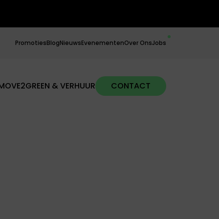
Promoties
Blog
Nieuws
Evenementen
Over Ons
Jobs
MOVE2GREEN & VERHUUR
CONTACT