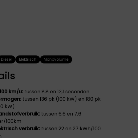
DS
FIAT
AUTOMOBILES
Bekend om zijn
innovatieve designs,
DS Automobiles
wendbaarheid en
combineert
betaalbaarheid. Fiat
innovatie en
biedt een perfecte
vakmanschap met
combinatie van stijl,
een verfijnde stijl.
functionaliteit en
Geïnspireerd door
rijplezier.
de Parijse haute
couture en
Diesel
Elektrisch
Monovolume
geavanceerde
technologie.
ails
100 km/u:
tussen 8,8 en 13,1 seconden
rmogen:
tussen 136 pk (100 kW) en 180 pk
30 kW)
andstofverbruik:
tussen 6,6 en 7,6
ter/100km
ektrisch verbruik:
tussen 22 en 27 kWh/100
PEUGEOT
m