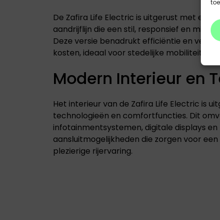
to
De Zafira Life Electric is uitgerust met een 
aandrijflijn die een stil, responsief en milieuv
Deze versie benadrukt efficiëntie en verm
kosten, ideaal voor stedelijke mobiliteit zon
Modern Interieur en 
Het interieur van de Zafira Life Electric is
technologieën en comfortfuncties. Dit om
infotainmentsystemen, digitale displays e
aansluitmogelijkheden die zorgen voor een 
plezierige rijervaring.