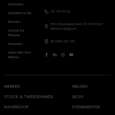
Wetteren
03 778 03 03
Dendermonde
Bornem
Prins Boudewijnlaan 117, 9100 Sint-
Niklaas, Belgium
Imacar De
Maeyer
BE 0442.327.126
Heusden
Hello Vélo Sint-
Niklaas
MERKEN
NIEUWS
STOCK & TWEEDEHANDS
BLOG
NAVERKOOP
EVENEMENTEN