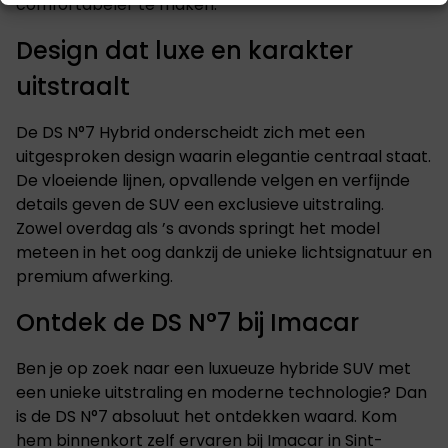
comfortabeler te maken.
Design dat luxe en karakter
uitstraalt
De DS N°7 Hybrid onderscheidt zich met een
uitgesproken design waarin elegantie centraal staat.
De vloeiende lijnen, opvallende velgen en verfijnde
details geven de SUV een exclusieve uitstraling.
Zowel overdag als ’s avonds springt het model
meteen in het oog dankzij de unieke lichtsignatuur en
premium afwerking.
Ontdek de DS N°7 bij Imacar
Ben je op zoek naar een luxueuze hybride SUV met
een unieke uitstraling en moderne technologie? Dan
is de
DS N°7
absoluut het ontdekken waard. Kom
hem binnenkort zelf ervaren bij Imacar in Sint-