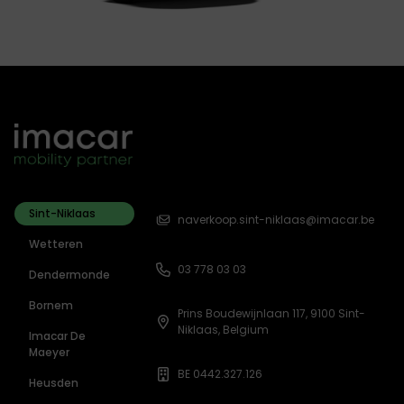
Sint-Niklaas
naverkoop.sint-niklaas@imacar.be
Wetteren
03 778 03 03
Dendermonde
Bornem
Prins Boudewijnlaan 117, 9100 Sint-
Niklaas, Belgium
Imacar De
Maeyer
BE 0442.327.126
Heusden