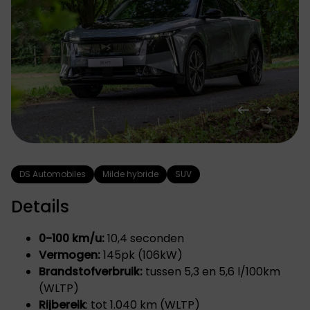
DS Automobiles
Milde hybride
SUV
Details
0-100 km/u:
10,4 seconden
Vermogen:
145pk (106kW)
Brandstofverbruik:
tussen 5,3 en 5,6 l/100km
(WLTP)
Rijbereik
: tot 1.040 km (WLTP)