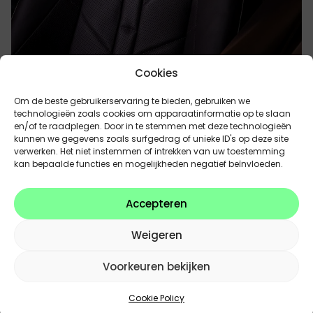
Cookies
Om de beste gebruikerservaring te bieden, gebruiken we
technologieën zoals cookies om apparaatinformatie op te slaan
en/of te raadplegen. Door in te stemmen met deze technologieën
Geavanceerde rijhulpsystemen
kunnen we gegevens zoals surfgedrag of unieke ID's op deze site
verwerken. Het niet instemmen of intrekken van uw toestemming
aan boord
kan bepaalde functies en mogelijkheden negatief beïnvloeden.
Zoals we van
DS Automobiles
gewend zijn, is ook
Accepteren
deze DS N°7 uitgerust met innovatieve
technologieën die veiligheid en gebruiksgemak
Weigeren
verhogen. Adaptieve rijhulpsystemen, intelligente
verlichting en een modern infotainmentsysteem
Voorkeuren bekijken
ondersteunen de bestuurder tijdens elke rit. Alles
werd ontwikkeld om rijden intuïtiever en
Cookie Policy