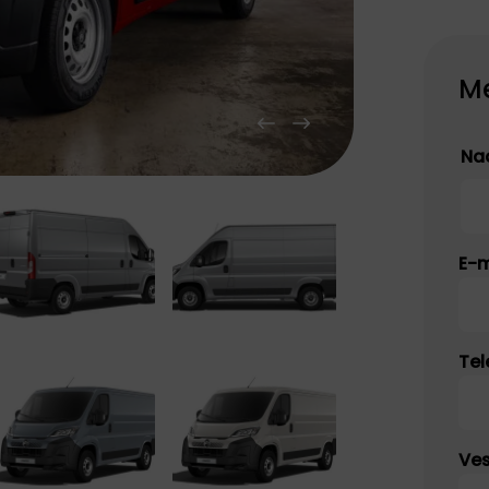
JAECOO
Opel staat bekend
om zijn combinatie
Omoda & Jaecoo
van innovatie,
zijn onvermoeibaar
Me
betrouwbaarheid en
toegewijd aan
toegankelijkheid.
innovatie en
Technologie,
doorbraken. Ontdek
rijplezier en
de SUV's van de
Na
duurzaamheid voor
toekomst.
iedereen.
Na
E-m
Te
Ves