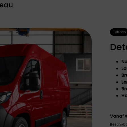
BYD
CITROËN
veau
BYD is wereldwijd de
Citroën is een
grootste producent
iconisch Frans
van elektrische en
automerk dat al
plug-in hybrid
meer dan een eeuw
auto's. BYD richt zich
synoniem staat
Citroën
n
op duurzame
voor innovatie,
mobiliteit en
comfort en
Det
innovatieve
onderscheidend
technologie.
design.
Nu
La
Br
Le
Br
Ho
Vanaf €
OMODA I
OPEL
Beschikba