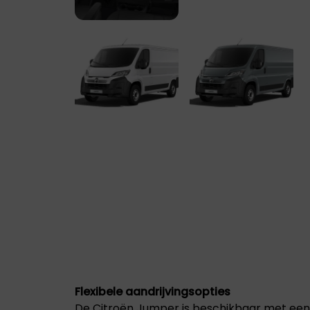
Flexibele aandrijvingsopties
De Citroën Jumper is beschikbaar met een