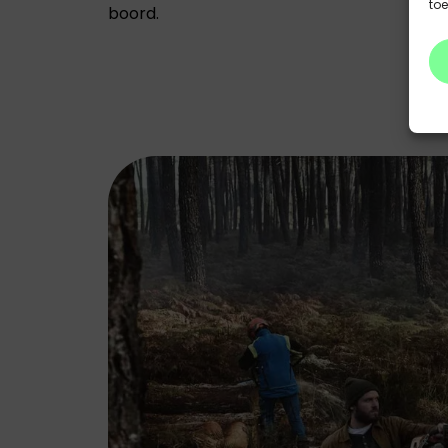
to
boord.