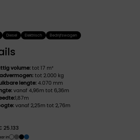
DS
FIAT
AUTOMOBILES
Bekend om zijn
innovatieve designs,
DS Automobiles
wendbaarheid en
combineert
betaalbaarheid. Fiat
innovatie en
biedt een perfecte
Diesel
Elektrisch
Bedrijfswagen
vakmanschap met
combinatie van stijl,
een verfijnde stijl.
functionaliteit en
ails
Geïnspireerd door
rijplezier.
de Parijse haute
couture en
geavanceerde
ttig volume:
tot 17 m³
technologie.
advermogen:
tot 2.000 kg
uikbare lengte:
4.070 mm
ngte:
vanaf 4,96m tot 6,36m
eedte:
1,87m
ogte:
vanaf 2,25m tot 2,76m
 25.133
PEUGEOT
ar in