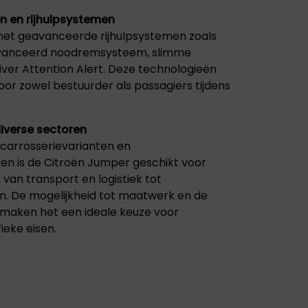
en en rijhulpsystemen
met geavanceerde rijhulpsystemen zoals
geavanceerd noodremsysteem, slimme
iver Attention Alert. Deze technologieën
oor zowel bestuurder als passagiers tijdens
iverse sectoren
 carrosserievarianten en
n is de Citroën Jumper geschikt voor
van transport en logistiek tot
en. De mogelijkheid tot maatwerk en de
s maken het een ideale keuze voor
ieke eisen.