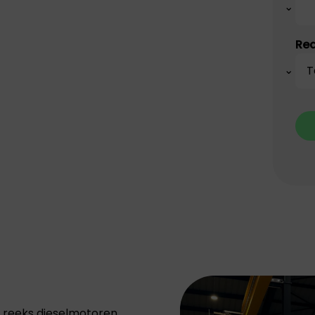
Red
 reeks dieselmotoren,