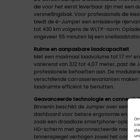
die voor het eerst leverbaar zijn met een 
versnellingsbak. Voor professionals die kiez
biedt de ë-Jumper een emissievrije rijerva
tot 430 km volgens de WLTP-norm. Opladen
ongeveer 55 minuten bij een snellaadstatio
Ruime en aanpasbare laadcapaciteit
Met een maximaal laadvolume tot 17 m³ en
variërend van 3,12 tot 4,07 meter, past de
professionele behoeften aan. De modulaire 
verschillende carrosserievarianten maken
laadruimte efficiënt te benutten.
Geavanceerde technologie en connectivit
Binnenin beschikt de Jumper over een op
dashboard voor betere ergonomie en stijl.
Om 
zoals een draadloze smartphone-oplader, 
coo
HD-scherm met geconnecteerde navigatie 
st
binnenspiegel verhogen zowel het comfort a
uni