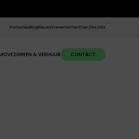
Promoties
Blog
Nieuws
Evenementen
Over Ons
Jobs
MOVE2GREEN & VERHUUR
CONTACT