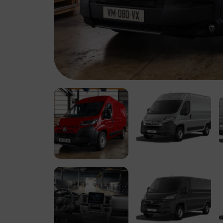
Leapmotor biedt
Leapmotor biedt
elektrische wagens
elektrische wagens
die comfort,
die comfort,
technologie en
technologie en
gebruiksgemak
gebruiksgemak
samenbrengen.
samenbrengen.