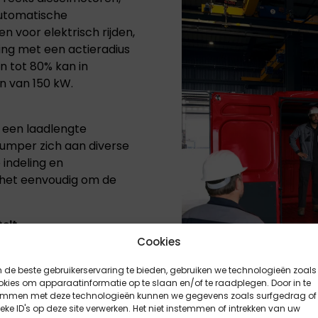
automatische
en voor elektrisch rijden,
ring met een actieradius
 tot 80% kan in
n van 150 kW.
 een laadlengte
 Jumper zich aan diverse
indeling en
 het eenvoudig om de
eit
nieuw ontworpen
Cookies
 Moderne voorzieningen
de beste gebruikerservaring te bieden, gebruiken we technologieën zoals
een centraal 10-inch
kies om apparaatinformatie op te slaan en/of te raadplegen. Door in te
en een digitale
emmen met deze technologieën kunnen we gegevens zoals surfgedrag of
ls de veiligheid aan
eke ID's op deze site verwerken. Het niet instemmen of intrekken van uw