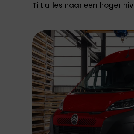
ABARTH
ALFA ROMEO
Tilt alles naar een hoger ni
Abarth staat bekend
Alfa Romeo
om zijn uitgesproken
combineert traditie
sportiviteit,
met innovatie. Elk
adrenaline en
model is ontworpen
compromisloze
met focus op
focus op prestaties
design, prestaties e
en rijplezier.
rijplezier.
JEEP
LEAPMOTOR