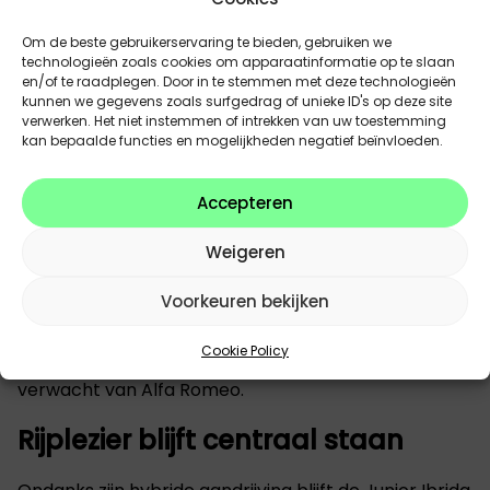
Om de beste gebruikerservaring te bieden, gebruiken we
technologieën zoals cookies om apparaatinformatie op te slaan
en/of te raadplegen. Door in te stemmen met deze technologieën
kunnen we gegevens zoals surfgedrag of unieke ID's op deze site
verwerken. Het niet instemmen of intrekken van uw toestemming
Interieur met focus op bestuurder
kan bepaalde functies en mogelijkheden negatief beïnvloeden.
en beleving
Accepteren
Binnenin draait alles rond de bestuurder. Het
Weigeren
dashboard is overzichtelijk en modern, met digitale
displays die je meteen de juiste info geven. De
Voorkeuren bekijken
zitpositie is sportief maar comfortabel, waardoor
elke rit aangenaam blijft. Alles voelt logisch aan,
Cookie Policy
zonder overbodige complexiteit, precies zoals je het
verwacht van Alfa Romeo.
Rijplezier blijft centraal staan