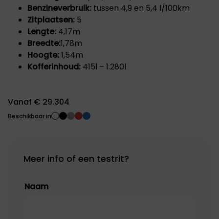
Benzineverbruik:
tussen 4,9 en 5,4 l/100km
Zitplaatsen:
5
Lengte:
4,17m
Breedte:
1,78m
Hoogte:
1,54m
Kofferinhoud:
415l – 1.280l
Vanaf € 29.304
Beschikbaar in
Meer info of een testrit?
Naam