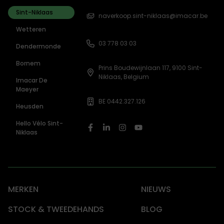
Sint-Niklaas
naverkoop.sint-niklaas@imacar.be
Wetteren
03 778 03 03
Dendermonde
Bornem
Prins Boudewijnlaan 117, 9100 Sint-
Niklaas, Belgium
Imacar De
Maeyer
BE 0442.327.126
Heusden
Hello Vélo Sint-
Niklaas
MERKEN
NIEUWS
STOCK & TWEEDEHANDS
BLOG