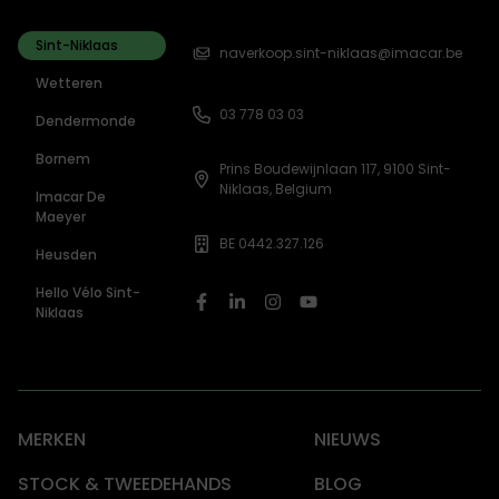
Sint-Niklaas
naverkoop.sint-niklaas@imacar.be
Wetteren
03 778 03 03
Dendermonde
Bornem
Prins Boudewijnlaan 117, 9100 Sint-
Niklaas, Belgium
Imacar De
Maeyer
BE 0442.327.126
Heusden
Hello Vélo Sint-
Niklaas
MERKEN
NIEUWS
STOCK & TWEEDEHANDS
BLOG