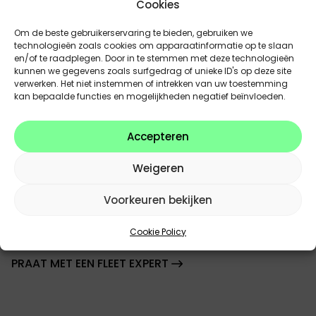
Cookies
dienstverlening, van professioneel onderhoud en
snelle herstellingen tot advies op maat om uw
Om de beste gebruikerservaring te bieden, gebruiken we
technologieën zoals cookies om apparaatinformatie op te slaan
kosten te optimaliseren. Als erkende verdeler van
en/of te raadplegen. Door in te stemmen met deze technologieën
Abarth, Alfa Romeo, BYD, Citroën, DS Automobiles,
kunnen we gegevens zoals surfgedrag of unieke ID's op deze site
Fiat, Jaecoo, Leapmotor, Omoda, Opel en Peugeot
verwerken. Het niet instemmen of intrekken van uw toestemming
kan bepaalde functies en mogelijkheden negatief beïnvloeden.
hebben we de mobiele oplossing voor elk vraagstuk.
Met Move2Green kunnen we rekenen op een expert
in elektrische mobiliteit en zijn ook interessante
Accepteren
renting-formules mogelijk. Ook e-bikes en
fietsleasing zijn mogelijk dankzij e-bike expert Hello
Weigeren
Vélo.
Voorkeuren bekijken
FLEET
Cookie Policy
PRAAT MET EEN FLEET EXPERT