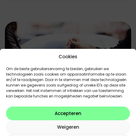
Cookies
Om de beste gebruikerservaring te bieden, gebruiken we
technologieën zoals cookies om apparaatinformatie op te slaan
en/of te raadplegen. Door in te stemmen met deze technologieën
kunnen we gegevens zoals surfgedrag of unieke ID's op deze site
verwerken. Het niet instemmen of intrekken van uw toestemming
kan bepaalde functies en mogelijkheden negatief beïnvloeden.
Verkoop uw auto
Accepteren
Het proces is snel, correct en eenvoudig. Je krijgt
Weigeren
een eerlijke en transparante waardebepaling van je