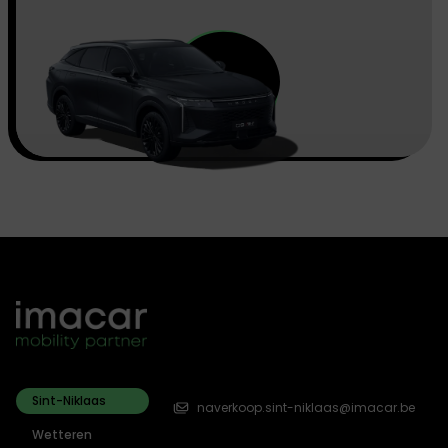
Sint-Niklaas
naverkoop.sint-niklaas@imacar.be
Wetteren