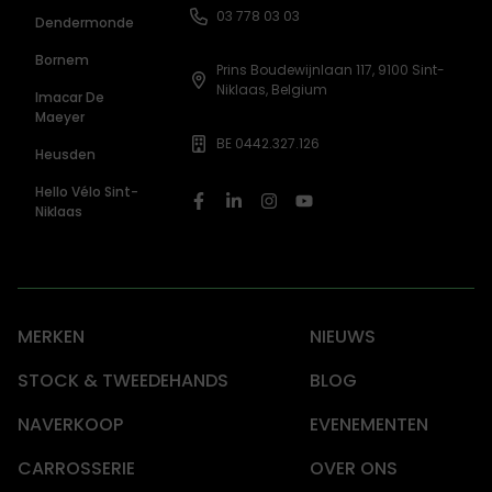
03 778 03 03
Dendermonde
Bornem
Prins Boudewijnlaan 117, 9100 Sint-
Niklaas, Belgium
Imacar De
Maeyer
BE 0442.327.126
Heusden
Hello Vélo Sint-
Niklaas
MERKEN
NIEUWS
STOCK & TWEEDEHANDS
BLOG
NAVERKOOP
EVENEMENTEN
CARROSSERIE
OVER ONS