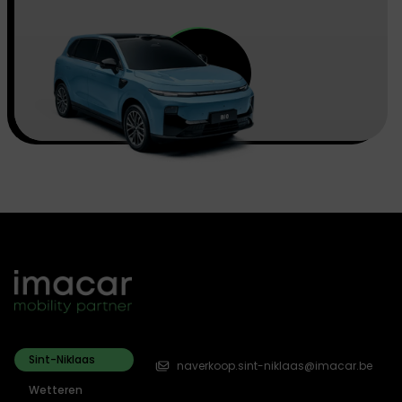
Sint-Niklaas
naverkoop.sint-niklaas@imacar.be
Wetteren