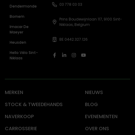
03 778 03 03
Dendermonde
Bornem
Prins Boudewijnlaan 117, 9100 Sint-
Niklaas, Belgium
Imacar De
Maeyer
BE 0442.327.126
Heusden
Hello Vélo Sint-
Niklaas
MERKEN
NIEUWS
STOCK & TWEEDEHANDS
BLOG
NAVERKOOP
EVENEMENTEN
CARROSSERIE
OVER ONS