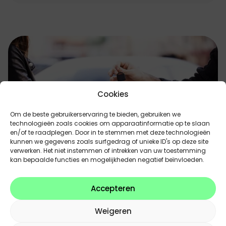
Cookies
Om de beste gebruikerservaring te bieden, gebruiken we
technologieën zoals cookies om apparaatinformatie op te slaan
en/of te raadplegen. Door in te stemmen met deze technologieën
kunnen we gegevens zoals surfgedrag of unieke ID's op deze site
verwerken. Het niet instemmen of intrekken van uw toestemming
kan bepaalde functies en mogelijkheden negatief beïnvloeden.
Verkoop uw auto
Accepteren
Het proces is snel, correct en eenvoudig. Je krijgt
Weigeren
een eerlijke en transparante waardebepaling van je